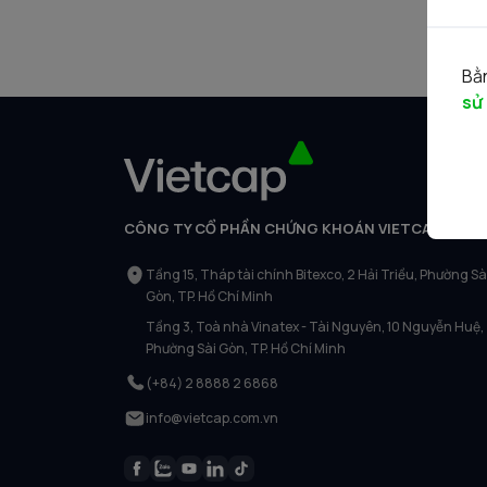
Bằn
sử
CÔNG TY CỔ PHẦN CHỨNG KHOÁN VIETCAP
Tầng 15, Tháp tài chính Bitexco, 2 Hải Triều, Phường Sà
Gòn, TP. Hồ Chí Minh
Tầng 3, Toà nhà Vinatex - Tài Nguyên, 10 Nguyễn Huệ,
Phường Sài Gòn, TP. Hồ Chí Minh
(+84) 2 8888 2 6868
info@vietcap.com.vn