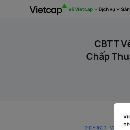
Về Vietcap
Dịch vụ
Sản
CBTT Về
Chấp Thu
Vi
nh
20250620 - VCI - CBT