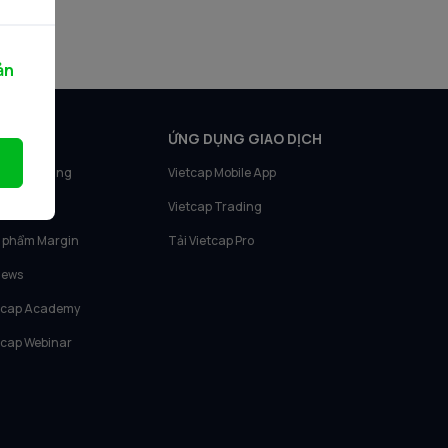
ản
N PHẨM
ỨNG DỤNG GIAO DỊCH
tcap Trading
Vietcap Mobile App
tcap IQ
Vietcap Trading
 phẩm Margin
Tải Vietcap Pro
News
tcap Academy
tcap Webinar