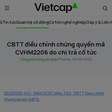
ôi
Tin tức
Quan hệ cổ đông
Cơ hội nghề nghiệp
Góp ý & Liên 
CBTT điều chỉnh chứng quyền mã
CVHM2206 do chi trả cổ tức
Thứ hai, 30/05/2022
Công bố thông tin khác
20220530-VCI - VHM.VCSC.MAu.TA2- CBTT Dieu chinh
chung quyen.pdf