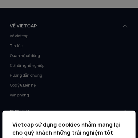
VỀ VIETCAP
Về Vietcap
Tin tức
Quan hệ cổ đông
Cơ hội nghề nghiệp
Hướng dẫn chung
Góp ý & Liên hệ
Văn phòng
DỊCH VỤ
Tư vấn KH Cá nhân
Vietcap sử dụng cookies nhằm mang lại
Môi giới KH tổ chức
cho quý khách những trải nghiệm tốt