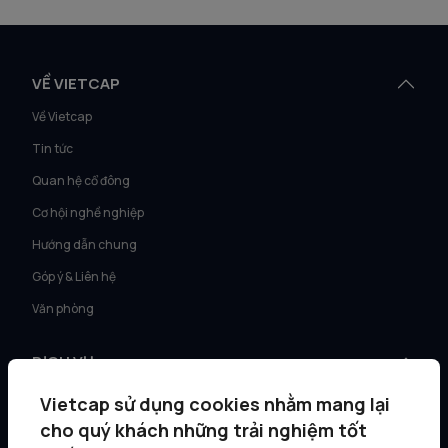
VỀ VIETCAP
Về Vietcap
Tin tức
Quan hệ cổ đông
Cơ hội nghề nghiệp
Hướng dẫn chung
Góp ý & Liên hệ
Văn phòng
DỊCH VỤ
Tư vấn KH Cá nhân
Vietcap sử dụng cookies nhằm mang lại
Môi giới KH tổ chức
cho quý khách những trải nghiệm tốt