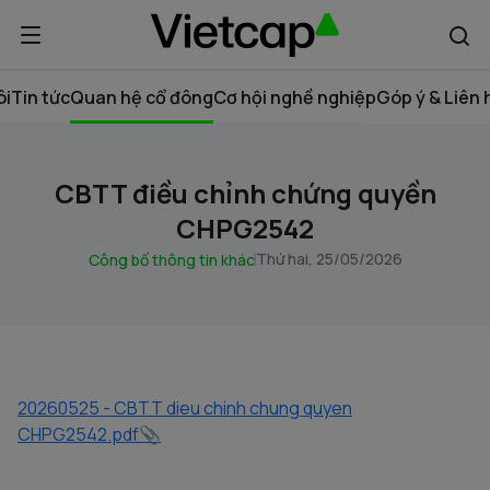
ôi
Tin tức
Quan hệ cổ đông
Cơ hội nghề nghiệp
Góp ý & Liên 
CBTT điều chỉnh chứng quyền
CHPG2542
Thứ hai, 25/05/2026
Công bố thông tin khác
20260525 - CBTT dieu chinh chung quyen
CHPG2542.pdf