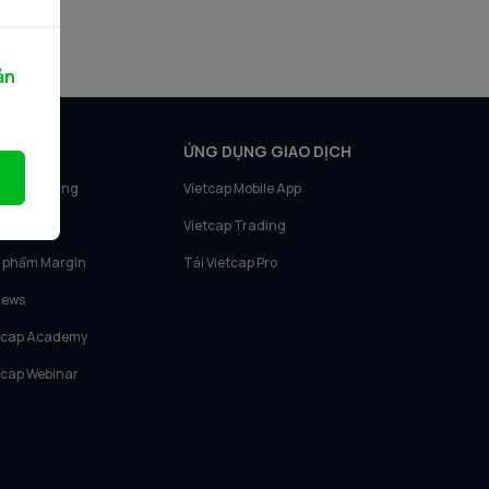
ản
N PHẨM
ỨNG DỤNG GIAO DỊCH
tcap Trading
Vietcap Mobile App
tcap IQ
Vietcap Trading
 phẩm Margin
Tải Vietcap Pro
News
tcap Academy
tcap Webinar