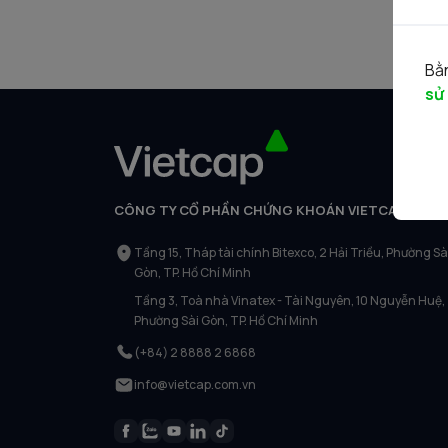
Bằn
sử
CÔNG TY CỔ PHẦN CHỨNG KHOÁN VIETCAP
Tầng 15, Tháp tài chính Bitexco, 2 Hải Triều, Phường Sà
Gòn, TP. Hồ Chí Minh
Tầng 3, Toà nhà Vinatex - Tài Nguyên, 10 Nguyễn Huệ,
Phường Sài Gòn, TP. Hồ Chí Minh
(+84) 2 8888 2 6868
info@vietcap.com.vn