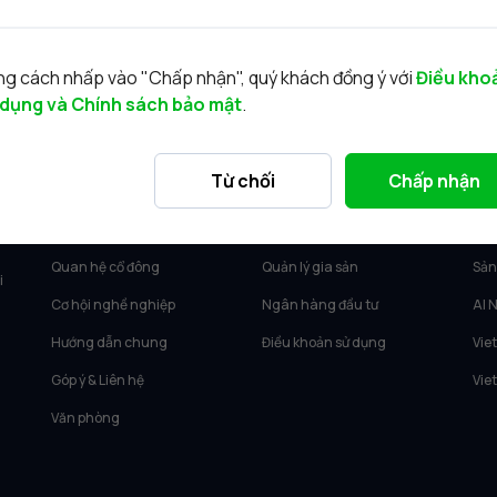
g cách nhấp vào "Chấp nhận", quý khách đồng ý với
Điều kho
 dụng và Chính sách bảo mật
.
VỀ VIETCAP
DỊCH VỤ
SẢ
Từ chối
Chấp nhận
Về Vietcap
Tư vấn KH Cá nhân
Vie
Tin tức
Môi giới KH tổ chức
Vie
Quan hệ cổ đông
Quản lý gia sản
Sản
i
Cơ hội nghề nghiệp
Ngân hàng đầu tư
AI 
Hướng dẫn chung
Điều khoản sử dụng
Vie
Góp ý & Liên hệ
Vie
Văn phòng