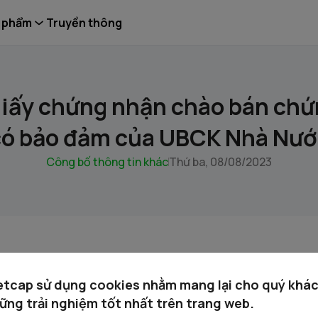
 phẩm
Truyền thông
iấy chứng nhận chào bán ch
có bảo đảm của UBCK Nhà Nướ
Công bố thông tin khác
Thứ ba, 08/08/2023
TT_Giay chung nhan chao ban chung quyen bao dam cua UBC
etcap sử dụng cookies nhằm mang lại cho quý khá
ững trải nghiệm tốt nhất trên trang web.