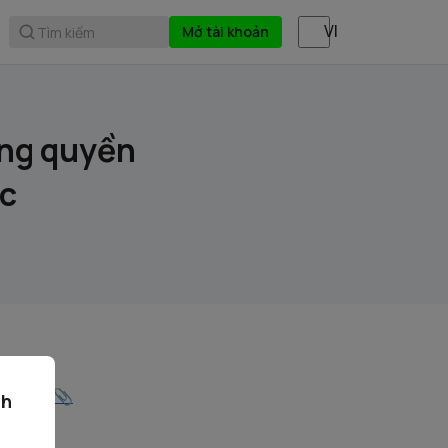
Mở tài khoản
Tìm kiếm
ứng quyền
c
KNN.pdf
ch