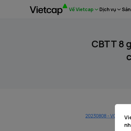
Về Vietcap
Dịch vụ
Sản
CBTT 8 g
20230808 - VCI - CB
Vi
nh