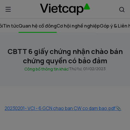
ôi
Tin tức
Quan hệ cổ đông
Cơ hội nghề nghiệp
Góp ý & Liên 
CBTT 6 giấy chứng nhận chào bán
chứng quyền có bảo đảm
Thứ tư, 01/02/2023
Công bố thông tin khác
20230201- VCI - 6 GCN chao ban CW co dam bao.pdf