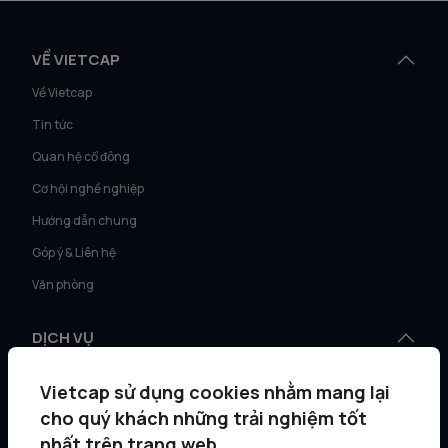
VỀ VIETCAP
Về Vietcap
Tin tức
Quan hệ cổ đông
Cơ hội nghề nghiệp
Hướng dẫn chung
Góp ý & Liên hệ
Văn phòng
DỊCH VỤ
Tư vấn KH Cá nhân
Vietcap sử dụng cookies nhằm mang lại
Môi giới KH tổ chức
cho quý khách những trải nghiệm tốt
Quản lý gia sản
nhất trên trang web.