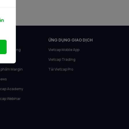
ản
N PHẨM
ỨNG DỤNG GIAO DỊCH
tcap Trading
Vietcap Mobile App
tcap IQ
Vietcap Trading
 phẩm Margin
Tải Vietcap Pro
News
tcap Academy
tcap Webinar