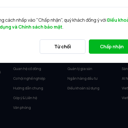
g cách nhấp vào "Chấp nhận", quý khách đồng ý với
Điều kho
 dụng và Chính sách bảo mật
.
VỀ VIETCAP
DỊCH VỤ
SẢ
Từ chối
Chấp nhận
Về Vietcap
Tư vấn KH Cá nhân
Vie
Tin tức
Môi giới KH tổ chức
Vie
Quan hệ cổ đông
Quản lý gia sản
Sản
i
Cơ hội nghề nghiệp
Ngân hàng đầu tư
AI 
Hướng dẫn chung
Điều khoản sử dụng
Vie
Góp ý & Liên hệ
Vie
Văn phòng