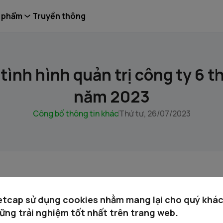
 phẩm
Truyền thông
tình hình quản trị công ty 6 
năm 2023
Công bố thông tin khác
Thứ tư, 26/07/2023
C_THQTCT 6T2023.pdf
etcap sử dụng cookies nhằm mang lại cho quý khá
ững trải nghiệm tốt nhất trên trang web.