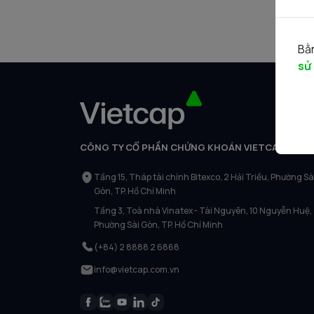
Bằn
sử
CÔNG TY CỔ PHẦN CHỨNG KHOÁN VIETCAP
Tầng 15, Tháp tài chính Bitexco, 2 Hải Triều, Phường Sà
Gòn, TP. Hồ Chí Minh
Tầng 3, Toà nhà Vinatex - Tài Nguyên, 10 Nguyễn Huệ,
Phường Sài Gòn, TP. Hồ Chí Minh
(+84) 2 8888 2 6868
info@vietcap.com.vn