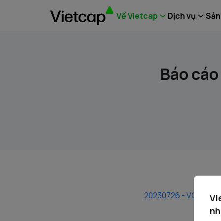
Về Vietcap
Dịch vụ
Sản
Báo cáo 
20230726 - VCI - B
Vi
nh