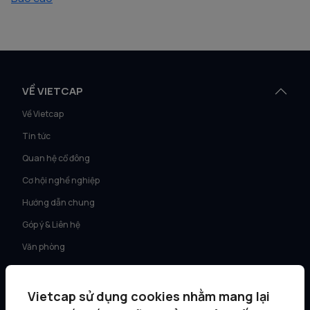
VỀ VIETCAP
Về Vietcap
Tin tức
Quan hệ cổ đông
Cơ hội nghề nghiệp
Hướng dẫn chung
Góp ý & Liên hệ
Văn phòng
DỊCH VỤ
Vietcap sử dụng cookies nhằm mang lại
Tư vấn KH Cá nhân