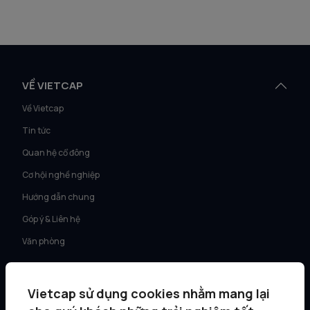
VỀ VIETCAP
Về Vietcap
Tin tức
Quan hệ cổ đông
Cơ hội nghề nghiệp
Hướng dẫn chung
Góp ý & Liên hệ
Văn phòng
DỊCH VỤ
Vietcap sử dụng cookies nhằm mang lại
Tư vấn KH Cá nhân