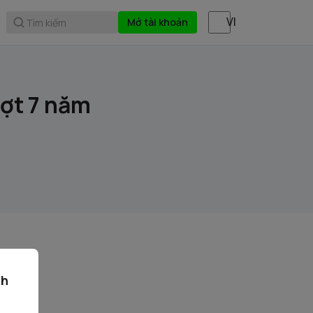
Mở tài khoản
Tìm kiếm
đợt 7 năm
ch