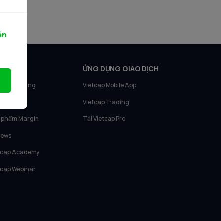
ản
N PHẨM
ỨNG DỤNG GIAO DỊCH
tcap Trading
Vietcap Mobile App
tcap IQ
Vietcap Trading
 phẩm Margin
Tải Vietcap Pro
News
tcap Academy
tcap Webinar