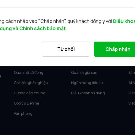
g cách nhấp vào "Chấp nhận", quý khách đồng ý với
Điều kho
 dụng và Chính sách bảo mật
.
VỀ VIETCAP
DỊCH VỤ
SẢ
Từ chối
Chấp nhận
Về Vietcap
Tư vấn KH Cá nhân
Vie
Tin tức
Môi giới KH tổ chức
Vie
Quan hệ cổ đông
Quản lý gia sản
Sản
i
Cơ hội nghề nghiệp
Ngân hàng đầu tư
AI 
Hướng dẫn chung
Điều khoản sử dụng
Vie
Góp ý & Liên hệ
Vie
Văn phòng