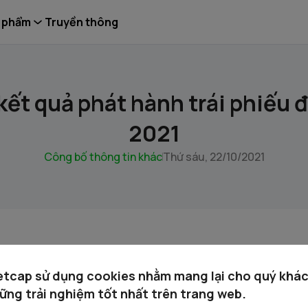
 phẩm
Truyền thông
kết quả phát hành trái phiếu 
2021
Công bố thông tin khác
Thứ sáu, 22/10/2021
ketquaphathanh dot 7 nam 2021.pdf
etcap sử dụng cookies nhằm mang lại cho quý khá
ững trải nghiệm tốt nhất trên trang web.