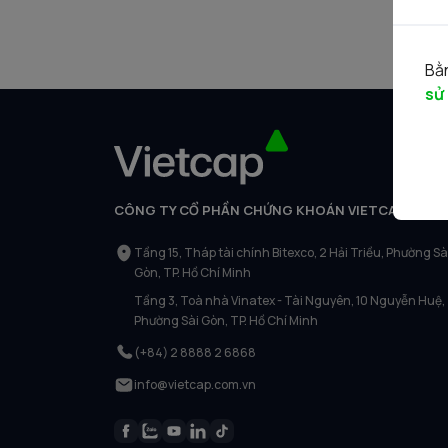
Bằn
sử
CÔNG TY CỔ PHẦN CHỨNG KHOÁN VIETCAP
Tầng 15, Tháp tài chính Bitexco, 2 Hải Triều, Phường Sà
Gòn, TP. Hồ Chí Minh
Tầng 3, Toà nhà Vinatex - Tài Nguyên, 10 Nguyễn Huệ,
Phường Sài Gòn, TP. Hồ Chí Minh
(+84) 2 8888 2 6868
info@vietcap.com.vn