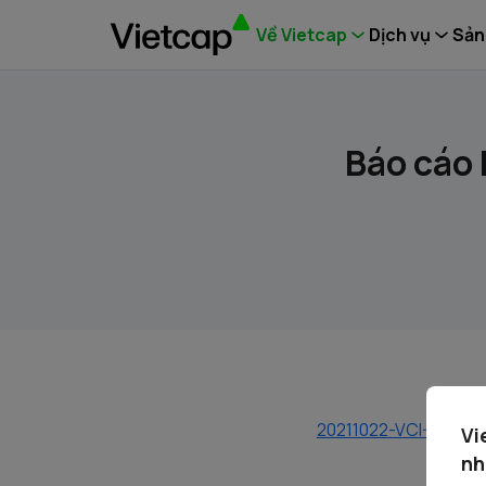
Về Vietcap
Dịch vụ
Sản
Báo cáo 
20211022-VCI-Baocao
Vi
nh