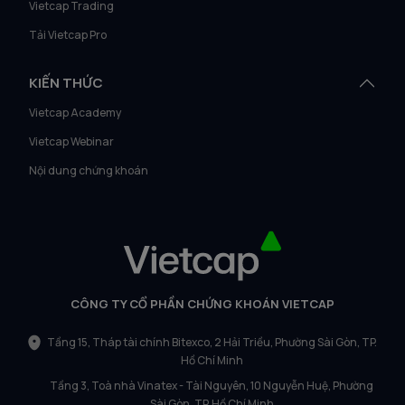
Vietcap Trading
Tải Vietcap Pro
KIẾN THỨC
Vietcap Academy
Vietcap Webinar
Nội dung chứng khoán
CÔNG TY CỔ PHẦN CHỨNG KHOÁN VIETCAP
Tầng 15, Tháp tài chính Bitexco, 2 Hải Triều, Phường Sài Gòn, TP.
Hồ Chí Minh
Tầng 3, Toà nhà Vinatex - Tài Nguyên, 10 Nguyễn Huệ, Phường
Sài Gòn, TP. Hồ Chí Minh