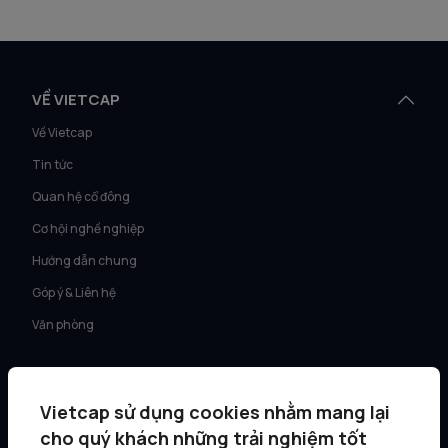
VỀ VIETCAP
Về Vietcap
Tin tức
Quan hệ cổ đông
Cơ hội nghề nghiệp
Hướng dẫn chung
Góp ý & Liên hệ
Văn phòng
DỊCH VỤ
Vietcap sử dụng cookies nhằm mang lại
Tư vấn KH Cá nhân
cho quý khách những trải nghiệm tốt
Môi giới KH tổ chức