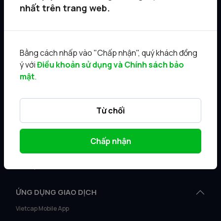
nhất trên trang web.
Quản lý gia sản
Ngân hàng đầu tư
Điều khoản sử dụng
Bằng cách nhấp vào "Chấp nhận", quý khách đồng
ý với
Điều khoản sử dụng và Chính sách bảo
SẢN PHẨM
mật
.
Vietcap Trading
Vietcap IQ
Từ chối
Sản phẩm Margin
AI News
Chấp nhận
Vietcap Academy
Vietcap Webinar
ỨNG DỤNG GIAO DỊCH
Vietcap Mobile App