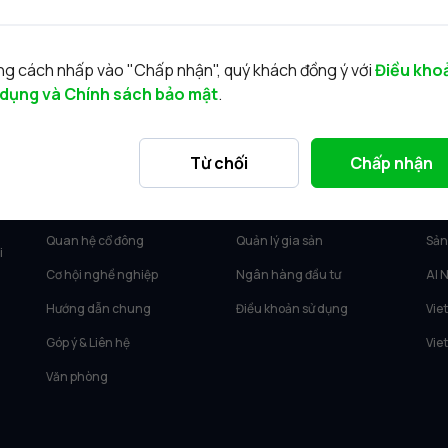
g cách nhấp vào "Chấp nhận", quý khách đồng ý với
Điều kho
 dụng và Chính sách bảo mật
.
VỀ VIETCAP
DỊCH VỤ
SẢ
Từ chối
Chấp nhận
Về Vietcap
Tư vấn KH Cá nhân
Vie
Tin tức
Môi giới KH tổ chức
Vie
Quan hệ cổ đông
Quản lý gia sản
Sản
i
Cơ hội nghề nghiệp
Ngân hàng đầu tư
AI 
Hướng dẫn chung
Điều khoản sử dụng
Vie
Góp ý & Liên hệ
Vie
Văn phòng