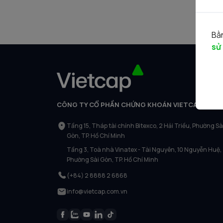
Bằn
sử
CÔNG TY CỔ PHẦN CHỨNG KHOÁN VIETCAP
Tầng 15, Tháp tài chính Bitexco, 2 Hải Triều, Phường Sà
Gòn, TP. Hồ Chí Minh
Tầng 3, Toà nhà Vinatex - Tài Nguyên, 10 Nguyễn Huệ,
Phường Sài Gòn, TP. Hồ Chí Minh
(+84) 2 8888 2 6868
info@vietcap.com.vn