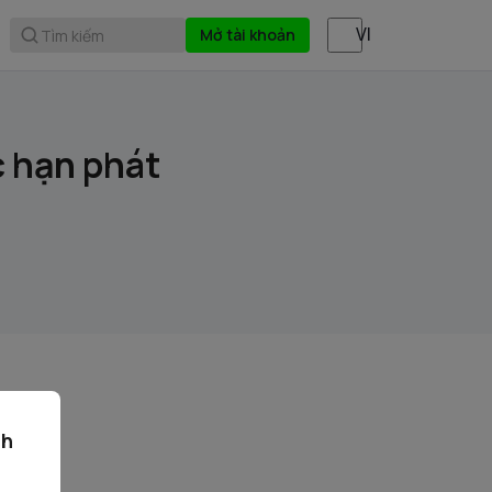
Mở tài khoản
Tìm kiếm
c hạn phát
ch