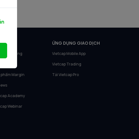
ản
N PHẨM
ỨNG DỤNG GIAO DỊCH
tcap Trading
Vietcap Mobile App
tcap IQ
Vietcap Trading
 phẩm Margin
Tải Vietcap Pro
News
tcap Academy
tcap Webinar