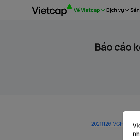
Về Vietcap
Dịch vụ
Sản
Báo cáo k
20211126-VCI-Bao Cao
Vi
nh