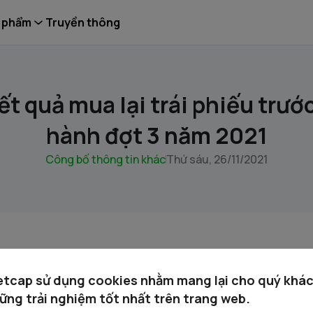
 phẩm
Truyền thông
ết quả mua lại trái phiếu trướ
hành đợt 3 năm 2021
Công bố thông tin khác
Thứ sáu, 26/11/2021
 ket qua mua lai TP dot 3 nam 2021.pdf
etcap sử dụng cookies nhằm mang lại cho quý khá
ững trải nghiệm tốt nhất trên trang web.