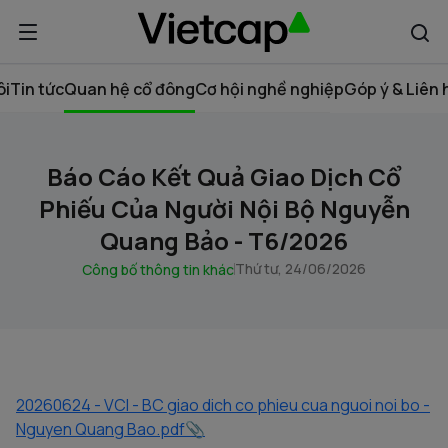
ôi
Tin tức
Quan hệ cổ đông
Cơ hội nghề nghiệp
Góp ý & Liên 
Báo Cáo Kết Quả Giao Dịch Cổ
Phiếu Của Người Nội Bộ Nguyễn
Quang Bảo - T6/2026
Thứ tư, 24/06/2026
Công bố thông tin khác
20260624 - VCI - BC giao dich co phieu cua nguoi noi bo -
Nguyen Quang Bao.pdf