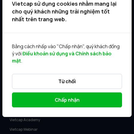
Vietcap sử dụng cookies nhằm mang lại
DỊCH VỤ
cho quý khách những trải nghiệm tốt
Tư vấn KH Cá nhân
nhất trên trang web.
Môi giới KH tổ chức
Quản lý gia sản
Bằng cách nhấp vào "Chấp nhận", quý khách đồng
Ngân hàng đầu tư
ý với
Điều khoản sử dụng và Chính sách bảo
Điều khoản sử dụng
mật
.
SẢN PHẨM
Từ chối
Vietcap Trading
Vietcap IQ
Chấp nhận
Sản phẩm Margin
AI News
Vietcap Academy
Vietcap Webinar