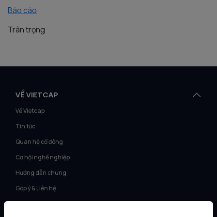
Báo cáo
Trân trọng
VỀ VIETCAP
Về Vietcap
Tin tức
Quan hệ cổ đông
Cơ hội nghề nghiệp
Hướng dẫn chung
Góp ý & Liên hệ
Văn phòng