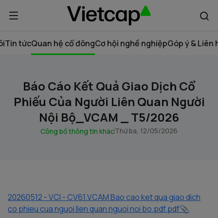
ôi
Tin tức
Quan hệ cổ đông
Cơ hội nghề nghiệp
Góp ý & Liên 
Báo Cáo Kết Quả Giao Dịch Cổ
Phiếu Của Người Liên Quan Người
Nội Bộ_VCAM _ T5/2026
Thứ ba, 12/05/2026
Công bố thông tin khác
20260512 - VCI - CV61.VCAM Bao cao ket qua giao dich
co phieu cua nguoi lien quan nguoi noi bo.pdf.pdf