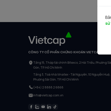
Bằn
sử
CÔNG TY CỔ PHẦN CHỨNG KHOÁN VIETCAP
Tầng 15, Tháp tài chính Bitexco, 2 Hải Triều, Phường Sà
Gòn, TP. Hồ Chí Minh
Tầng 3, Toà nhà Vinatex - Tài Nguyên, 10 Nguyễn Huệ,
Phường Sài Gòn, TP. Hồ Chí Minh
(+84) 2 8888 2 6868
info@vietcap.com.vn