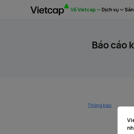
Về Vietcap
Dịch vụ
Sản
Báo cáo 
Thông báo
Vi
nh