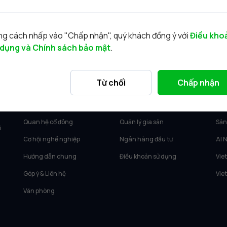
g cách nhấp vào "Chấp nhận", quý khách đồng ý với
Điều kho
 dụng và Chính sách bảo mật
.
VỀ VIETCAP
DỊCH VỤ
SẢ
Từ chối
Chấp nhận
Về Vietcap
Tư vấn KH Cá nhân
Vie
Tin tức
Môi giới KH tổ chức
Vie
Quan hệ cổ đông
Quản lý gia sản
Sản
i
Cơ hội nghề nghiệp
Ngân hàng đầu tư
AI 
Hướng dẫn chung
Điều khoản sử dụng
Vie
Góp ý & Liên hệ
Vie
Văn phòng