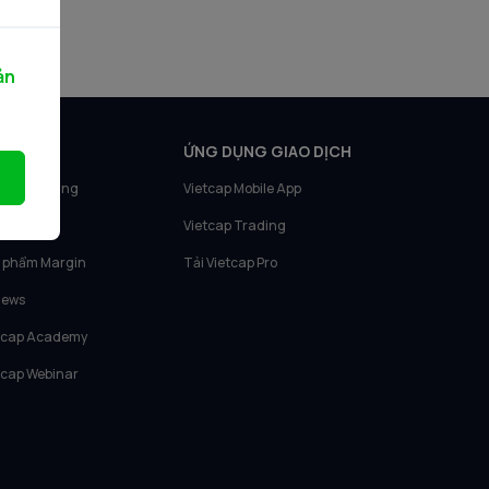
ản
N PHẨM
ỨNG DỤNG GIAO DỊCH
tcap Trading
Vietcap Mobile App
tcap IQ
Vietcap Trading
 phẩm Margin
Tải Vietcap Pro
News
tcap Academy
tcap Webinar