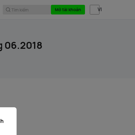
Mở tài khoản
Tìm kiếm
g 06.2018
ch