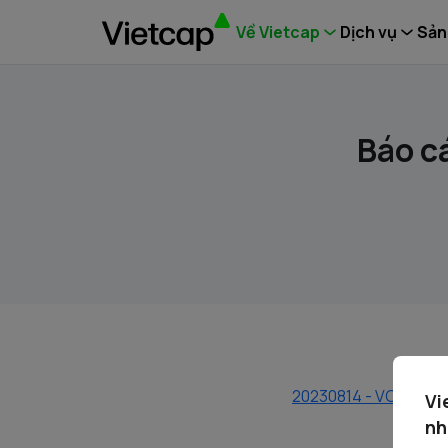
Về Vietcap
Dịch vụ
Sản
Báo cá
20230814 - VCI - BC 
Vi
nh