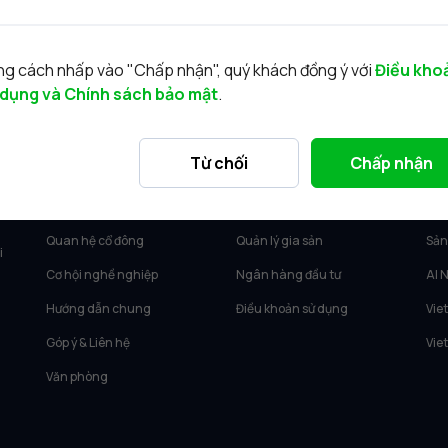
g cách nhấp vào "Chấp nhận", quý khách đồng ý với
Điều kho
 dụng và Chính sách bảo mật
.
VỀ VIETCAP
DỊCH VỤ
SẢ
Từ chối
Chấp nhận
Về Vietcap
Tư vấn KH Cá nhân
Vie
Tin tức
Môi giới KH tổ chức
Vie
Quan hệ cổ đông
Quản lý gia sản
Sản
i
Cơ hội nghề nghiệp
Ngân hàng đầu tư
AI 
Hướng dẫn chung
Điều khoản sử dụng
Vie
Góp ý & Liên hệ
Vie
Văn phòng