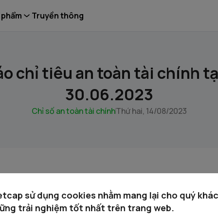
 phẩm
Truyền thông
o chỉ tiêu an toàn tài chính t
30.06.2023
Chỉ số an toàn tài chính
Thứ hai, 14/08/2023
TY LE ATTC 30.06.2023.Full.pdf
etcap sử dụng cookies nhằm mang lại cho quý khá
ững trải nghiệm tốt nhất trên trang web.