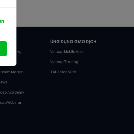
ản
N PHẨM
ỨNG DỤNG GIAO DỊCH
tcap Trading
Vietcap Mobile App
tcap IQ
Vietcap Trading
 phẩm Margin
Tải Vietcap Pro
News
tcap Academy
tcap Webinar