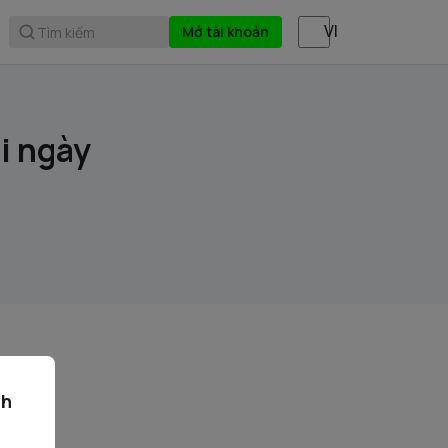
Mở tài khoản
Tìm kiếm
ại ngày
ch