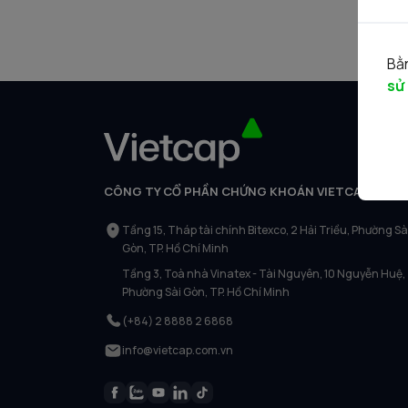
Bằn
sử
CÔNG TY CỔ PHẦN CHỨNG KHOÁN VIETCAP
Tầng 15, Tháp tài chính Bitexco, 2 Hải Triều, Phường Sà
Gòn, TP. Hồ Chí Minh
Tầng 3, Toà nhà Vinatex - Tài Nguyên, 10 Nguyễn Huệ,
Phường Sài Gòn, TP. Hồ Chí Minh
(+84) 2 8888 2 6868
info@vietcap.com.vn