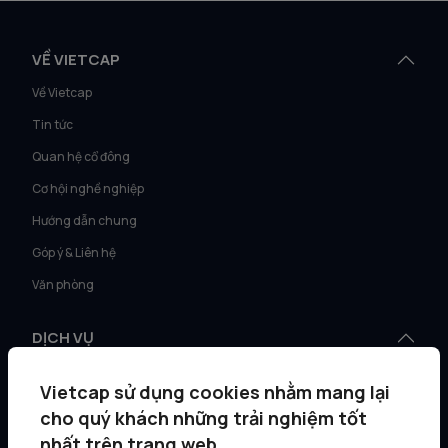
VỀ VIETCAP
Về Vietcap
Tin tức
Quan hệ cổ đông
Cơ hội nghề nghiệp
Hướng dẫn chung
Góp ý & Liên hệ
Văn phòng
DỊCH VỤ
Tư vấn KH Cá nhân
Vietcap sử dụng cookies nhằm mang lại
Môi giới KH tổ chức
cho quý khách những trải nghiệm tốt
Quản lý gia sản
nhất trên trang web.