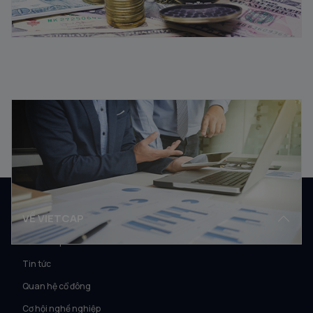
Vốn lưu động là gì? Ý nghĩa vốn lưu động trong kinh
doanh
08/08/2025
VỀ VIETCAP
Về Vietcap
Tin tức
Quan hệ cổ đông
Cơ hội nghề nghiệp