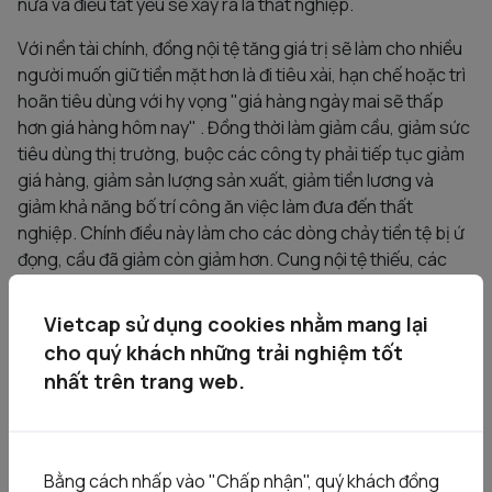
nữa và điều tất yếu sẽ xảy ra là thất nghiệp.
Với nền tài chính, đồng nội tệ tăng giá trị sẽ làm cho nhiều
người muốn giữ tiền mặt hơn là đi tiêu xài, hạn chế hoặc trì
hoãn tiêu dùng với hy vọng "giá hàng ngày mai sẽ thấp
hơn giá hàng hôm nay" . Đồng thời làm giảm cầu, giảm sức
tiêu dùng thị trường, buộc các công ty phải tiếp tục giảm
giá hàng, giảm sản lượng sản xuất, giảm tiền lương và
giảm khả năng bố trí công ăn việc làm đưa đến thất
nghiệp. Chính điều này làm cho các dòng chảy tiền tệ bị ứ
đọng, cầu đã giảm còn giảm hơn. Cung nội tệ thiếu, các
dòng vốn bị tắc nghẽn làm cho các doanh nghiệp trên thị
trường thiếu vốn để đầu tư.
Vietcap sử dụng cookies nhằm mang lại
cho quý khách những trải nghiệm tốt
Ngay cả khi với một doanh nghiệp tìm đủ nguồn tiền để đi
nhất trên trang web.
vay, giảm phát cũng kìm kẹp lại quyết định đi vay của
doanh nghiệp đó do giá trị khoản vay ngày càng tăng.
Điều này cũng được áp dụng đối với các món nợ hiện tại sẽ
càng ngày tăng trong tương lai của doanh nghiệp.
Bằng cách nhấp vào "Chấp nhận", quý khách đồng