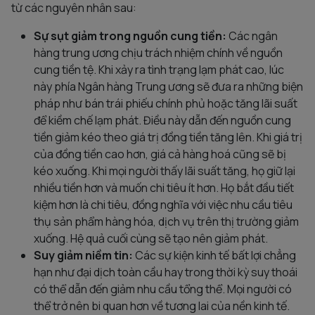
từ các nguyên nhân sau:
Sự sụt giảm trong nguồn cung tiền:
Các ngân
hàng trung ương chịu trách nhiệm chính về nguồn
cung tiền tệ. Khi xảy ra tình trạng lạm phát cao, lúc
này phía Ngân hàng Trung ương sẽ đưa ra những biện
pháp như bán trái phiếu chính phủ hoặc tăng lãi suất
để kiềm chế lạm phát. Điều này dẫn đến nguồn cung
tiền giảm kéo theo giá trị đồng tiền tăng lên. Khi giá trị
của đồng tiền cao hơn, giá cả hàng hoá cũng sẽ bị
kéo xuống. Khi mọi người thấy lãi suất tăng, họ giữ lại
nhiều tiền hơn và muốn chi tiêu ít hơn. Họ bắt đầu tiết
kiệm hơn là chi tiêu, đồng nghĩa với việc nhu cầu tiêu
thụ sản phẩm hàng hóa, dịch vụ trên thị trường giảm
xuống. Hệ quả cuối cùng sẽ tạo nên giảm phát.
Suy giảm niềm tin:
Các sự kiện kinh tế bất lợi chẳng
hạn như đại dịch toàn cầu hay trong thời kỳ suy thoái
có thể dẫn đến giảm nhu cầu tổng thể. Mọi người có
thể trở nên bi quan hơn về tương lai của nền kinh tế.