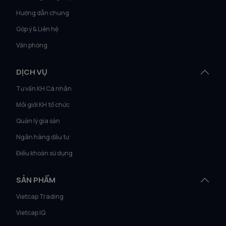
Hướng dẫn chung
Góp ý & Liên hệ
Văn phòng
DỊCH VỤ
Tư vấn KH Cá nhân
Môi giới KH tổ chức
Quản lý gia sản
Ngân hàng đầu tư
Điều khoản sử dụng
SẢN PHẨM
Vietcap Trading
Vietcap IQ