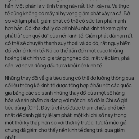
hẳn. Một phần là vì tình trạng này rất ít khi xảy ra. Và thực
tế cũng không có mấy ai hy vọng giảm phát xảy ra cả. Bởi
so với lạm phát, giảm phát có thể có sức tàn phá mạnh
hơn hẳn. Có kha khá lý do để nhiều nhà kinh tế xem giảm
phát là “con quỷ dữ” của nền kinh tế. Giảm phát dài hạn rất
có thể sẽ chuyển thành suy thoái và do đó, rất nguy hiểm
đối với nền kinh tế: Nó có thể dẫn đến một cuộc khủng
hoảng tài chính với gia tăng nghèo đói, mất việc làm, phá
sản, vỡ nợ và dòng đầu tư ra khỏi nền kinh tế.
Những thay đổi về giá tiêu dùng có thể đo lường thông qua
số liệu thống kê kinh tế được tổng hợp ở hầu hết các quốc
gia bằng các so sánh những thay đổi của một số hàng
hóa và sản phẩm đa dạng với một chỉ số đó là Chỉ số giá
tiêu dùng (CPI). Đây là chỉ số được tham chiếu phổ biến
nhất để đánh giá tỷ lệ lạm phát, một khi chỉ số này trong
một thời kỳ thấp hơn so với thời kỳ trước, tức là mức giá
chung đã giảm cho thấy nền kinh tế đang trải qua giảm
phát.