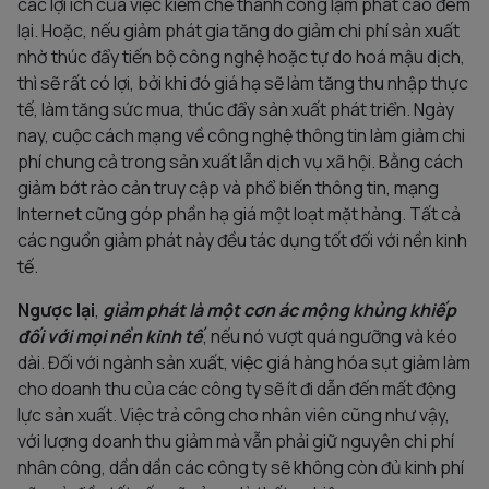
các lợi ích của việc kiềm chế thành công lạm phát cao đem
lại. Hoặc, nếu giảm phát gia tăng do giảm chi phí sản xuất
nhờ thúc đẩy tiến bộ công nghệ hoặc tự do hoá mậu dịch,
thì sẽ rất có lợi, bởi khi đó giá hạ sẽ làm tăng thu nhập thực
tế, làm tăng sức mua, thúc đẩy sản xuất phát triển. Ngày
nay, cuộc cách mạng về công nghệ thông tin làm giảm chi
phí chung cả trong sản xuất lẫn dịch vụ xã hội. Bằng cách
giảm bớt rào cản truy cập và phổ biến thông tin, mạng
Internet cũng góp phần hạ giá một loạt mặt hàng. Tất cả
các nguồn giảm phát này đều tác dụng tốt đối với nền kinh
tế.
Ngược lại
,
giảm phát là một cơn ác mộng khủng khiếp
đối với mọi nền kinh tế
, nếu nó vượt quá ngưỡng và kéo
dài. Đối với ngành sản xuất, việc giá hàng hóa sụt giảm làm
cho doanh thu của các công ty sẽ ít đi dẫn đến mất động
lực sản xuất. Việc trả công cho nhân viên cũng như vậy,
với lượng doanh thu giảm mà vẫn phải giữ nguyên chi phí
nhân công, dần dần các công ty sẽ không còn đủ kinh phí