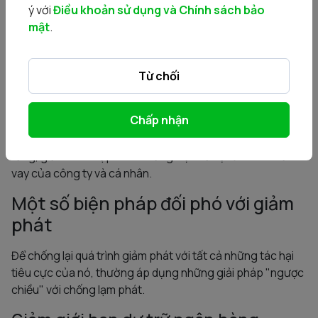
Với nền kinh tế vĩ mô, nếu giảm phát không được can thiệp
ý với
Điều khoản sử dụng và Chính sách bảo
kịp thời, thì giảm phát sẽ trở nên ngày càng dai dẳng. Khi
mật
.
mà giá cả giảm, tình trạng thiếu việc làm và người tiêu
dùng tích trữ tiền với dự đoán là giá cả còn giảm nữa thì
Từ chối
điều này sẽ làm hại nền kinh tế, như kiểu truyền lực cho thói
quen tiết kiệm và cứ thế xoáy xuống.
Chấp nhận
Việc giảm giá, nếu tồn tại, sẽ tạo ra một vòng xoáy xấu dẫn
đến giảm lợi nhuận, đóng cửa các nhà máy, thất nghiệp gia
tăng, giảm thu nhập và làm tăng việc vỡ nợ từ các khoản
vay của công ty và cá nhân.
Một số biện pháp đối phó với giảm
phát
Để chống lại quá trình giảm phát với tất cả những tác hại
tiêu cực của nó, thường áp dụng những giải pháp "ngược
chiều" với chống lạm phát.