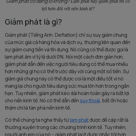
Giảm phát có đáng lo không?
Lạm phát hay giảm phát thì có
lợi hơn đối với nền kinh tế?
Giảm phát là gì?
Giảm phát (Tiếng Anh: Deflation) chỉ sự suy giảm chung
của mức giá cả hàng hóa và dịch vụ, thường liên quan đến
sự giảm cung tiền và tín dụng. Nó cũng có thể được gọi là
lạm phát âm vì tỷ lệ dưới 0%. Nói một cách đơn giản hơn,
giảm phát dẫn đến việc người tiêu dùng có thể mua nhiều
hơn những gì họ có thể trước đây với cùng một số tiền. Sự
giảm giá chung này có thể được coi là một điều tốt vì nó
mang lại cho người tiêu dùng sức mua lớn hơn trong ngắn
hạn. Tuy nhiên, giảm phát kéo dài hoàn toàn gây ra bất lợi
cho nền kinh tế. Nó có thể dẫn đến
suy thoái
, bất ổn hoặc
thậm chí là tàn phá nền kinh tế.
Có thể chúng ta nghe thấy từ
lạm phát
được đề cập rất là
thường xuyên trong các chương trình kinh tế. Tuy nhiên,
người anh em của nó – giảm phát lại ít được nhắc tới hơn