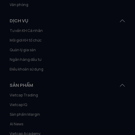
Văn phòng
DỊCH VỤ
Tư vấn KH Cá nhân
Môi giới KH tổ chức
Quản lý gia sản
Ngân hàng đầu tư
Điều khoản sử dụng
SẢN PHẨM
Vietcap Trading
Vietcap IQ
Sản phẩm Margin
AI News
Vietcap Academy