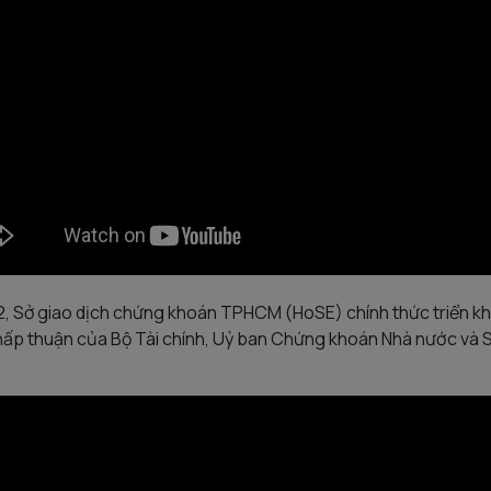
2, Sở giao dịch chứng khoán TPHCM (HoSE) chính thức triển kh
 chấp thuận của Bộ Tài chính, Uỷ ban Chứng khoán Nhà nước và