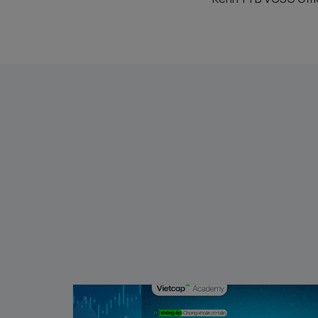
Chứng khoán Cơ Bản #10 | F0 không ép:
Chỉ số VN-Index