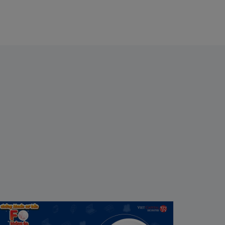
hứng khoán Cơ Bản #8 | F0 Không ép:
c chỉ báo phân tích kỹ thuật trong