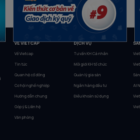
23/11/2022
10
c
VỀ VIETCAP
DỊCH VỤ
SẢ
Về Vietcap
Tư vấn KH Cá nhân
Vie
Tin tức
Môi giới KH tổ chức
Vie
Quan hệ cổ đông
Quản lý gia sản
Sản
i
Cơ hội nghề nghiệp
Ngân hàng đầu tư
AI 
Hướng dẫn chung
Điều khoản sử dụng
Vie
Góp ý & Liên hệ
Vie
Văn phòng