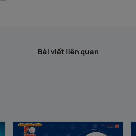
Bài viết liên quan
Chứng khoán Cơ Bản #9 | F0 Không ép:
C
Kiến thức cơ bản về giao dịch ký quỹ
Cá