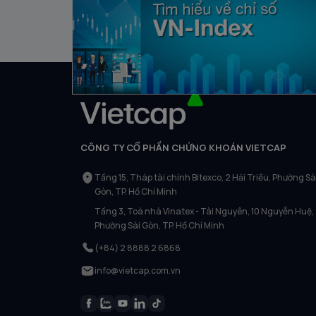
03/10/2023
CÔNG TY CỔ PHẦN CHỨNG KHOÁN VIETCAP
Tầng 15, Tháp tài chính Bitexco, 2 Hải Triều, Phường Sà
Gòn, TP. Hồ Chí Minh
Tầng 3, Toà nhà Vinatex - Tài Nguyên, 10 Nguyễn Huệ,
Phường Sài Gòn, TP. Hồ Chí Minh
(+84) 2 8888 2 6868
info@vietcap.com.vn