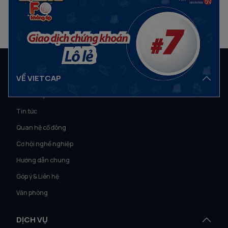
chứng khoán lô lẻ
12/09/2022
VỀ VIETCAP
Về Vietcap
Tin tức
Quan hệ cổ đông
Cơ hội nghề nghiệp
Hướng dẫn chung
Góp ý & Liên hệ
Văn phòng
DỊCH VỤ