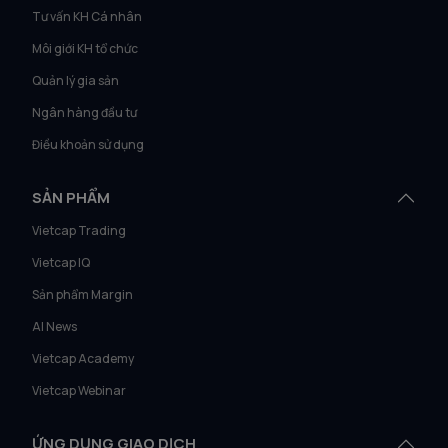
Tư vấn KH Cá nhân
Môi giới KH tổ chức
Quản lý gia sản
Ngân hàng đầu tư
Điều khoản sử dụng
SẢN PHẨM
Vietcap Trading
Vietcap IQ
Sản phẩm Margin
AI News
Vietcap Academy
Vietcap Webinar
ỨNG DỤNG GIAO DỊCH