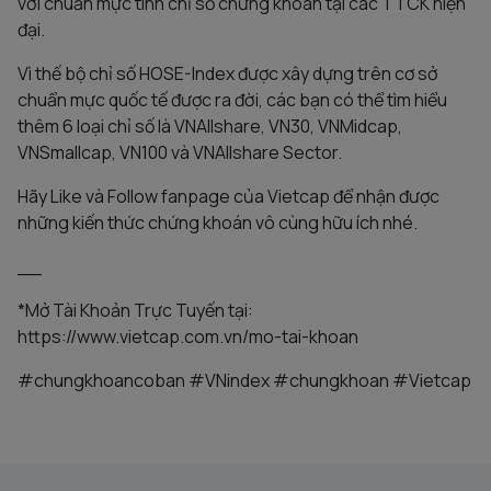
với chuẩn mực tính chỉ số chứng khoán tại các TTCK hiện
đại.
Vì thế bộ chỉ số HOSE-Index được xây dựng trên cơ sở
chuẩn mực quốc tế được ra đời, các bạn có thể tìm hiểu
thêm 6 loại chỉ số là VNAllshare, VN30, VNMidcap,
VNSmallcap, VN100 và VNAllshare Sector.
Hãy Like và Follow fanpage của Vietcap để nhận được
những kiến thức chứng khoán vô cùng hữu ích nhé.
__
*Mở Tài Khoản Trực Tuyến tại:
https://www.vietcap.com.vn/mo-tai-khoan
#chungkhoancoban #VNindex #chungkhoan #Vietcap