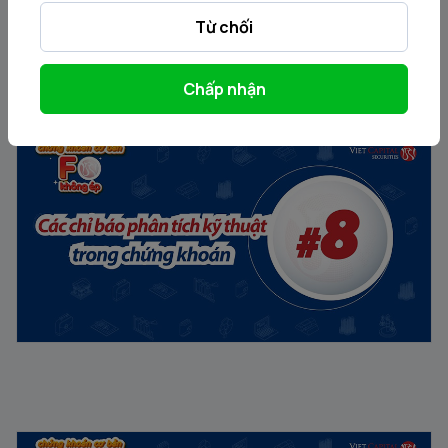
Từ chối
Chấp nhận
Chứng khoán Cơ Bản #8 | F0 Không ép: Các chỉ báo
phân tích kỹ thuật trong chứng khoán
10/10/2022
Chứng khoán Cơ Bản #7 | F0 Không ép: Giao dịch