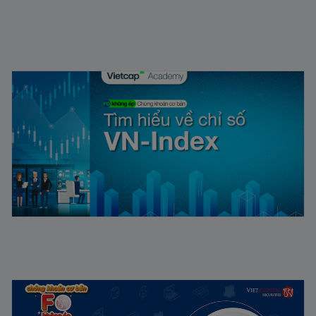
Chứng khoán Cơ Bản #10 | F0 không ép: Chỉ số VN-
Index
03/10/2023
Chứng khoán Cơ Bản #9 | F0 Không ép: Kiến thức cơ
bản về giao dịch ký quỹ