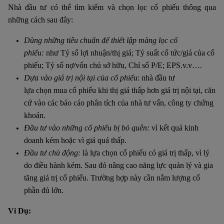
Nhà đầu tư có thể tìm kiếm và chọn lọc cổ phiếu thông qua
những cách sau đây:
Dùng những tiêu chuẩn để thiết
lập màng
lọc
cổ
phiếu:
như
Tỷ số lợi nhuận/thị giá; Tỷ suất cổ tức/giá của cổ
phiếu; Tỷ số nợ/vốn chủ sở hữu
,
Chỉ số P/E; EPS.v.v….
Dựa vào
giá trị nội tại
của cổ phiếu
:
nhà đầu tư
lựa
chọn
mua cổ phiếu khi thị giá thấp hơn giá trị nội tại
,
căn
cứ vào các báo cáo phân tích của nhà tư vấn, công ty chứng
khoán.
Đầu
tư vào
những
cổ phiếu bị bỏ quên:
vì kết quả kinh
doanh kém hoặc vì giá quá thấp.
Đầu tư chủ động
:
là lựa
chọn cổ phiếu có giá trị thấp, vì lý
do điều hành kém. Sau đó nâng cao năng lực quản lý và gia
tăng giá trị cổ phiếu. Trường hợp này cần nắm lượng cổ
phần đủ lớn.
Ví Dụ: