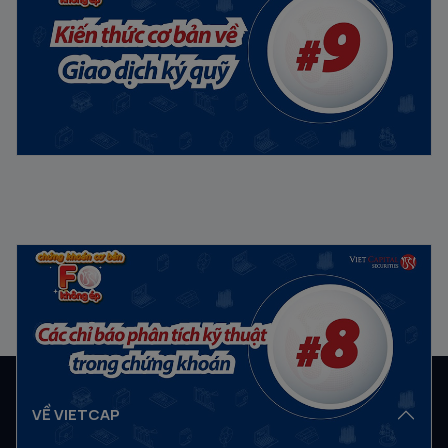
23/11/2022
Chứng khoán Cơ Bản #8 | F0 Không ép: Các chỉ báo
phân tích kỹ thuật trong chứng khoán
10/10/2022
VỀ VIETCAP
Về Vietcap