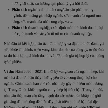
hướng lãi suất, xu hướng lạm phát, tỷ giá hối đoái.
Phân tích ngành:
tình hình cung/cầu sản phẩm trong
ngành, tiềm năng gia nhập ngành, sức mạnh của người mua
hàng, sức mạnh của nhà cung cấp, v.v…
Phân tích doanh nghiệp:
xác định mô hình kinh doanh, lợi
thế cạnh tranh và các yếu tố rủi ro của doanh nghiệp.
Nhà đầu tư kết hợp phân tích định lượng và định tính để đánh giá
sức khỏe tài chính, triển vọng kinh doanh của công ty, từ đó đưa
ra dự báo kết quả kinh doanh và ước tính giá trị hợp lý của công
ty/cổ phiếu.
Ví dụ:
Năm 2020 – 2021 là thời kỳ vàng son của ngành thép, khi
mà nhà đầu tư nhận thấy những yếu tố vô cùng thuận lợi cho
ngành. Chính sách hạn chế các nhà máy gây ô nhiễm môi trường
tại Trung Quốc khiến nguồn cung thép bị thắt chặt. Trong khi đó,
nhu cầu thép toàn cầu tăng mạnh do các nước trên khắp thế giới
gia tăng đầu tư công để thúc đẩy phát triển kinh tế hậu đại dịch.
Những yếu tô này đã khiến giá thép tăng phi mã, giúp HPG trở