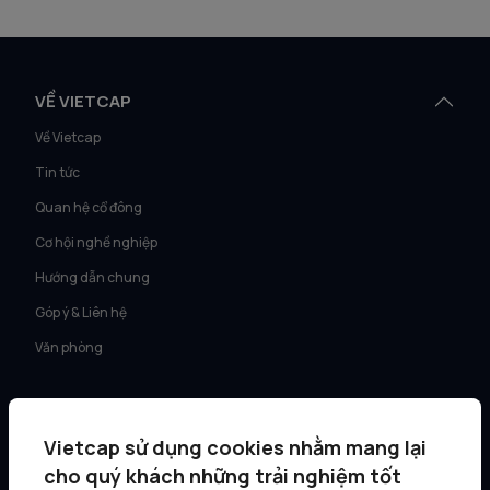
VỀ VIETCAP
Về Vietcap
Tin tức
Quan hệ cổ đông
Cơ hội nghề nghiệp
Hướng dẫn chung
Góp ý & Liên hệ
Văn phòng
DỊCH VỤ
Tư vấn KH Cá nhân
Vietcap sử dụng cookies nhằm mang lại
cho quý khách những trải nghiệm tốt
Môi giới KH tổ chức