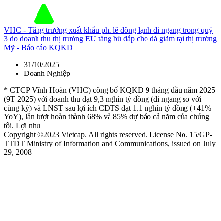
VHC - Tăng trưởng xuất khẩu phi lê đông lạnh đi ngang trong quý
3 do doanh thu thị trường EU tăng bù đắp cho đà giảm tại thị trường
Mỹ - Báo cáo KQKD
31/10/2025
Doanh Nghiệp
* CTCP Vĩnh Hoàn (VHC) công bố KQKD 9 tháng đầu năm 2025
(9T 2025) với doanh thu đạt 9,3 nghìn tỷ đồng (đi ngang so với
cùng kỳ) và LNST sau lợi ích CĐTS đạt 1,1 nghìn tỷ đồng (+41%
YoY), lần lượt hoàn thành 68% và 85% dự báo cả năm của chúng
tôi. Lợi nhu
Copyright ©2023 Vietcap. All rights reserved. License No. 15/GP-
TTDT Ministry of Information and Communications, issued on July
29, 2008