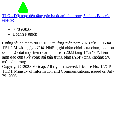
TLG - Đặt mục tiêu tăng gấp ba doanh thu trong 5 năm - Báo cáo
ĐHCĐ
05/05/2023
Doanh Nghiệp
Chúng tôi đã tham dự ĐHCĐ thường niên năm 2023 của TLG tại
TP.HCM vào ngày 27/04. Những ghi nhận chính của chúng tôi như
sau. TLG đặt mục tiêu doanh thu năm 2023 tăng 14% YoY. Ban
lãnh đạo cũng kỳ vọng giá bán trung bình (ASP) tăng khoảng 5%
mỗi năm trong
Copyright ©2023 Vietcap. All rights reserved. License No. 15/GP-
TTDT Ministry of Information and Communications, issued on July
29, 2008