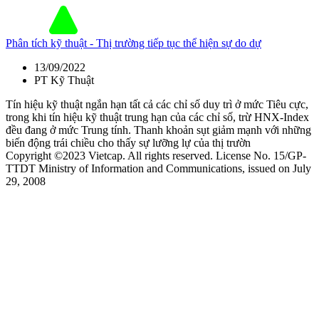
Phân tích kỹ thuật - Thị trường tiếp tục thể hiện sự do dự
13/09/2022
PT Kỹ Thuật
Tín hiệu kỹ thuật ngắn hạn tất cả các chỉ số duy trì ở mức Tiêu cực,
trong khi tín hiệu kỹ thuật trung hạn của các chỉ số, trừ HNX-Index
đều đang ở mức Trung tính. Thanh khoản sụt giảm mạnh với những
biến động trái chiều cho thấy sự lưỡng lự của thị trườn
Copyright ©2023 Vietcap. All rights reserved. License No. 15/GP-
TTDT Ministry of Information and Communications, issued on July
29, 2008