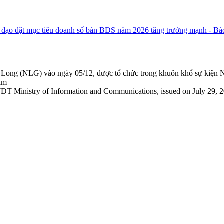
 đạo đặt mục tiêu doanh số bán BĐS năm 2026 tăng trưởng mạnh - 
ong (NLG) vào ngày 05/12, được tổ chức trong khuôn khổ sự kiện N
năm
TDT Ministry of Information and Communications, issued on July 29, 