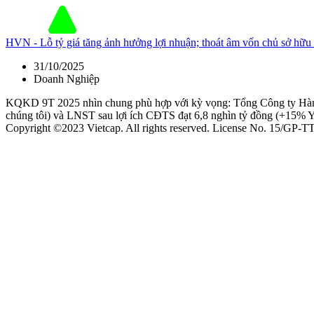
HVN - Lỗ tỷ giá tăng ảnh hưởng lợi nhuận; thoát âm vốn chủ sở h
31/10/2025
Doanh Nghiệp
KQKD 9T 2025 nhìn chung phù hợp với kỳ vọng: Tổng Công ty Hàng
chúng tôi) và LNST sau lợi ích CĐTS đạt 6,8 nghìn tỷ đồng (+15% 
Copyright ©2023 Vietcap. All rights reserved. License No. 15/GP-T