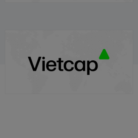
VPB/VIETCAP/M/Au/T/A8 - Thông báo phát hành
chứng quyền có bảo đảm
20/11/2025