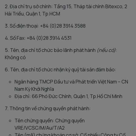
2. Địa chỉ trụ sở chính: Tầng 15, Tháp tài chính Bitexco, 2
Hải Triều, Quận 1, Tp.HCM
3. Số điện thoại: +84 (0)28 3914 3588
4. Số Fax: +84 (0)28 3914 4531
5. Tên, địa chỉ tổ chức bảo lãnh phát hành
(nếu có)
:
Không có
6. Tên, địa chỉ tổ chức nhận ký quỹ tài sản đảm bảo:
Ngân hàng TMCP Đầu tư và Phát triển Việt Nam – CN
Nam Kỳ Khởi Nghĩa
Địa chỉ: 66 Phó Đức Chính, Quận 1, Tp.Hồ Chí Minh
7. Thông tin về chứng quyền phát hành:
Tên chứng quyền: Chứng quyền
VRE/VCSC/M/Au/T/A2
Tên (mã) chứng khoán cơ sở: Cổ phiếu Công ty Cổ