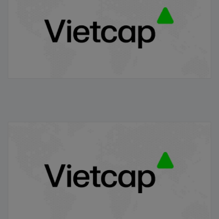
21/11/2025
VRE/VIETCAP/M/Au/T/A5 - Thông báo phát hành
chứng quyền có bảo đảm
20/11/2025