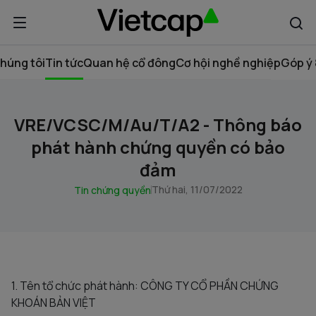
húng tôi
Tin tức
Quan hệ cổ đông
Cơ hội nghề nghiệp
Góp ý 
VRE/VCSC/M/Au/T/A2 - Thông báo
phát hành chứng quyền có bảo
đảm
Thứ hai, 11/07/2022
Tin chứng quyền
1. Tên tổ chức phát hành: CÔNG TY CỔ PHẦN CHỨNG
KHOÁN BẢN VIỆT