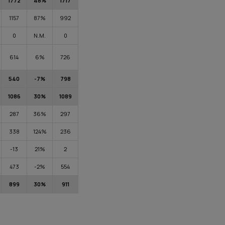
1772
48%
1717
1157
87%
992
0
N.M.
0
614
6%
726
540
-7%
798
1086
30%
1089
287
36%
297
338
124%
236
-13
21%
2
473
-2%
554
899
30%
911