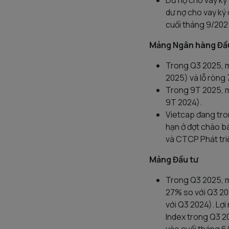
Dư nợ cho vay ký 
dư nợ cho vay ký 
cuối tháng 9/202
Mảng Ngân hàng Đầ
Trong Q3 2025, m
2025) và lỗ ròng 
Trong 9T 2025, mả
9T 2024).
Vietcap đang tro
hạn ở đợt chào 
và CTCP Phát tri
Mảng Đầu tư
Trong Q3 2025, m
27% so với Q3 20
với Q3 2024). Lợi
Index trong Q3 2