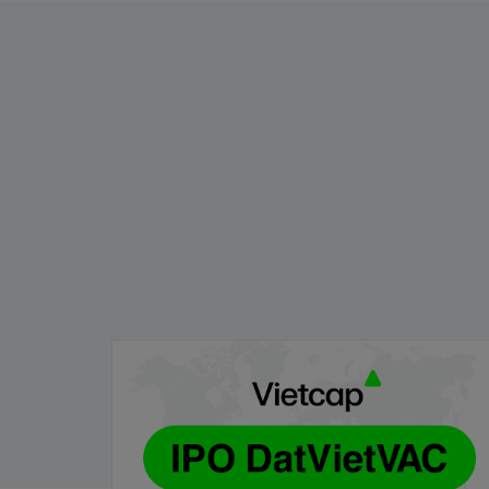
Vietcap - Thông báo danh sách các Tổ
chức nhận đăng ký mua cổ phiếu DVV
05/08/2026