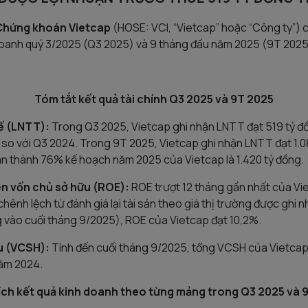
Chứng khoán Vietcap
(HOSE: VCI, “Vietcap” hoặc “Công ty”) 
oanh quý 3/2025 (Q3 2025) và 9 tháng đầu năm 2025 (9T 2025
Tóm tắt kết quả tài chính Q3 2025 và 9T 2025
ế (LNTT):
Trong Q3 2025, Vietcap ghi nhận LNTT đạt 519 tỷ đ
so với Q3 2024. Trong 9T 2025, Vietcap ghi nhận LNTT đạt 1.0
àn thành 76% kế hoạch năm 2025 của Vietcap là 1.420 tỷ đồng.
rên vốn chủ sở hữu (ROE):
ROE trượt 12 tháng gần nhất của Vi
chênh lệch từ đánh giá lại tài sản theo giá thị trường được ghi
g vào cuối tháng 9/2025), ROE của Vietcap đạt 10,2%.
u (VCSH):
Tính đến cuối tháng 9/2025, tổng VCSH của Vietcap
năm 2024.
ích kết quả kinh doanh theo từng mảng trong Q3 2025 và 