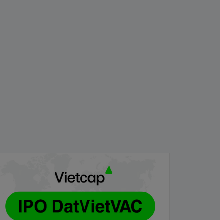
ướng dẫn đăng ký mua cổ phiếu DVV
Phương thức trực tiếp)
/07/2026