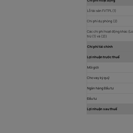
Chi phí hoạt động
Lỗ tài sản FVTPL (1)
Chi phí dự phòng (2)
Các chi phí hoạt động khác (Lo
trừ (1) và (2))
Chi phí tài chính
Lợi nhuận trước thuế
Môi giới
Cho vay ký quỹ
Ngân hàng Đầu tư
Đầu tư
Lợi nhuận sau thuế