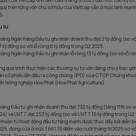
quỹ của Vietcap tính đến cuối tháng 9/2025 đạt mức cao kỷ lục 
quỹ trên tổng vốn chủ sở hữu của Vietcap vẫn ở mức lành mạnh là 
5.
u tư
ảng Ngân hàng Đầu tư ghi nhận doanh thu đạt 2 tỷ đồng (so vớ
7 tỷ đồng so với lỗ ròng 6 tỷ đồng trong Q2 2025.
ng Ngân hàng Đầu tư ghi nhận lỗ ròng 13 tỷ đồng (so với lỗ rò
ng quá trình thực hiện các thương vụ tư vấn đáng chú ý bao g
bán cổ phiếu lần đầu ra công chúng (IPO) của CTCP Chứng kh
ển Nông nghiệp Hòa Phát (Hoa Phat Agriculture).
ảng Đầu tư ghi nhận doanh thu đạt 732 tỷ đồng (tăng 11% so v
24) và LNTT đạt 253 tỷ đồng (so với LNTT 15 tỷ đồng trong Q2
 nhuận từ hoạt động đầu tư tăng mạnh được thúc đẩy bởi diễn b
025, đóng cửa ở mức 1.661,70 điểm vào cuối tháng 9/2025 so vớ