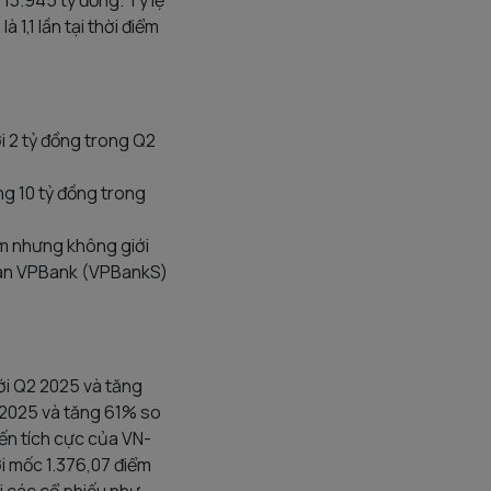
13.945 tỷ đồng. Tỷ lệ
1,1 lần tại thời điểm
i 2 tỷ đồng trong Q2
ng 10 tỷ đồng trong
ồm nhưng không giới
oán VPBank (VPBankS)
ới Q2 2025 và tăng
 2025 và tăng 61% so
iến tích cực của VN-
i mốc 1.376,07 điểm