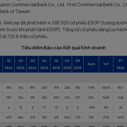
 Fubon Commercial Bank Co., Ltd., First Commercial Bank Co., L
Bank of Taiwan.
, Vietcap đã phát hành 4.500.520 cổ phiếu ESOP (tương đươn
ành trước khi phát hành ESOP). Tổng số cổ phiếu đang lưu hành
 là 722,6 triệu cổ phiếu.
Tiêu điểm Báo cáo Kết quả Kinh doanh
Q1
Q2
Q3
Q4
Q1
Q2
Q3
9
T
QoQ
YoY
2024
2024
2024
2024
2025
2025
2025
2024
186
194
186
202
159
226
384
70%
106%
567
190
244
215
284
293
274
331
21%
54%
648
4
12
2
17
13
2
2
-15%
5%
18
433
484
575
521
410
662
732
11%
27%
1493