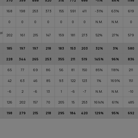
370
359
468
520
314
772
686
-11%
46%
1198
168
198
253
373
155
591
411
-31%
63%
619
0
0
0
0
0
0
0
N.M.
N.M.
0
ại
202
161
215
147
159
181
273
52%
27%
579
185
197
197
218
183
153
203
32%
3%
580
228
344
265
253
355
211
519
145%
96%
836
65
77
69
86
56
81
150
85%
118%
211
42
63
46
85
93
122
123
1%
169%
151
-6
2
-6
13
1
-6
-7
N.M.
N.M.
-10
126
202
157
70
205
15
253
1614%
61%
485
198
279
215
218
295
184
420
129%
95%
692