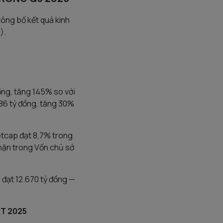
công bố kết quả kinh
).
ồng, tăng 145% so với
86 tỷ đồng, tăng 30%
etcap đạt 8,7% trong
 nhận trong Vốn chủ sở
 đạt 12.670 tỷ đồng —
9T 2025