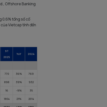
td., Offshore Banking
g 0,6% tổng số cổ
 của Vietcap tính đến
9
T
YoY
2024
2025
770
36%
769
898
39%
932
16
-9%
35
1804
21%
2014