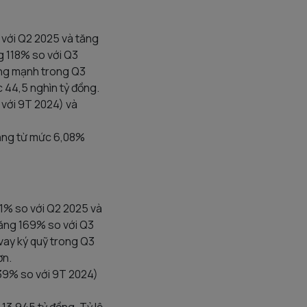
 với Q2 2025 và tăng
g 118% so với Q3
ăng mạnh trong Q3
c 44,5 nghìn tỷ đồng.
 với 9T 2024) và
tăng từ mức 6,08%
21% so với Q2 2025 và
tăng 169% so với Q3
vay ký quỹ trong Q3
ơn.
39% so với 9T 2024)