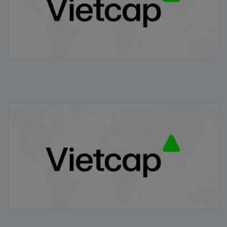
VRE/VIETCAP/M/Au/T/A5 - Thông báo phát hành
chứng quyền có bảo đảm
20/11/2025