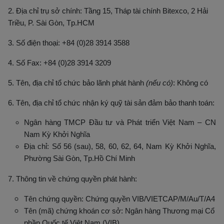
2. Địa chỉ trụ sở chính: Tầng 15, Tháp tài chính Bitexco, 2 Hải
Triều, P. Sài Gòn, Tp.HCM
3. Số điện thoại: +84 (0)28 3914 3588
4. Số Fax: +84 (0)28 3914 3209
5. Tên, địa chỉ tổ chức bảo lãnh phát hành
(nếu có)
: Không có
6. Tên, địa chỉ tổ chức nhận ký quỹ tài sản đảm bảo thanh toán:
Ngân hàng TMCP Đầu tư và Phát triển Việt Nam – CN
Nam Kỳ Khởi Nghĩa
Địa chỉ: Số 56 (sau), 58, 60, 62, 64, Nam Kỳ Khởi Nghĩa,
Phường Sài Gòn, Tp.Hồ Chí Minh
7. Thông tin về chứng quyền phát hành:
Tên chứng quyền: Chứng quyền VIB/VIETCAP/M/Au/T/A4
Tên (mã) chứng khoán cơ sở: Ngân hàng Thương mại Cổ
phần Quốc tế Việt Nam (VIB)