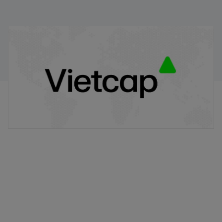
VPB/VIETCAP/M/Au/T/A8 - Thông báo phát hành
chứng quyền có bảo đảm
20/11/2025