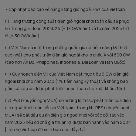
• Cập nhật báo cáo về năng lượng gió ngoài khơi của Vietcap:
(i) Tăng trưởng công suất điện gió ngoài khơi toàn cầu sẽ phục
hồi trong giai đoạn 2023/24 (+ 18 GW/năm) và từ năm 2025 trở
đi (+ 30 GW/năm).
(ii) Việt Nam là một trong những quốc gia có tiềm năng kỹ thuật
cao nhất cho phát triển điện gió ngoài khơi ở châu Á với 600 GW
(cao hơn Ấn Độ, Philippines, Indonesia, Đài Loan và Hàn Quốc).
(iii) Quy hoạch điện VIII của Việt Nam đặt mục tiêu 6 GW điện gió
ngoài khơi cho năm 2030 (1% tiềm năng kỹ thuật và không bao
gồm các dự án được phát triển hoàn toàn cho xuất khẩu điện).
(iv) PVS (khuyến nghị MUA) sẽ hưởng lợi từ sự phát triển của điện
gió ngoài khơi toàn cầu và Việt Nam, trong khi REE (khuyến nghị
MUA) sẽ bắt đầu dự án điện gió ngoài khơi với các đối tác vào
năm 2025 nếu cơ chế giá thuận lợi được ban hành vào năm 2024
[Liên hệ Vietcap để xem báo cáo đầy đủ].