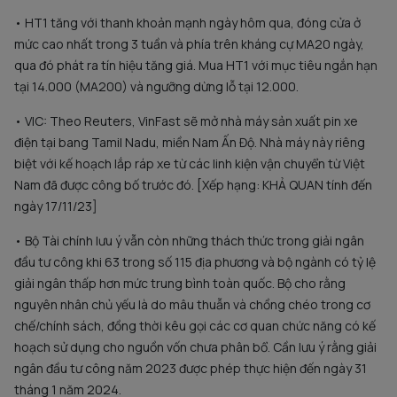
• HT1 tăng với thanh khoản mạnh ngày hôm qua, đóng cửa ở
mức cao nhất trong 3 tuần và phía trên kháng cự MA20 ngày,
qua đó phát ra tín hiệu tăng giá. Mua HT1 với mục tiêu ngắn hạn
tại 14.000 (MA200) và ngưỡng dừng lỗ tại 12.000.
• VIC: Theo Reuters, VinFast sẽ mở nhà máy sản xuất pin xe
điện tại bang Tamil Nadu, miền Nam Ấn Độ. Nhà máy này riêng
biệt với kế hoạch lắp ráp xe từ các linh kiện vận chuyển từ Việt
Nam đã được công bố trước đó. [Xếp hạng: KHẢ QUAN tính đến
ngày 17/11/23]
• Bộ Tài chính lưu ý vẫn còn những thách thức trong giải ngân
đầu tư công khi 63 trong số 115 địa phương và bộ ngành có tỷ lệ
giải ngân thấp hơn mức trung bình toàn quốc. Bộ cho rằng
nguyên nhân chủ yếu là do mâu thuẫn và chồng chéo trong cơ
chế/chính sách, đồng thời kêu gọi các cơ quan chức năng có kế
hoạch sử dụng cho nguồn vốn chưa phân bổ. Cần lưu ý rằng giải
ngân đầu tư công năm 2023 được phép thực hiện đến ngày 31
tháng 1 năm 2024.