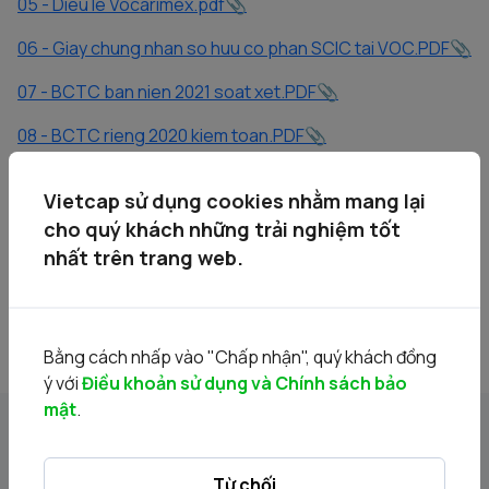
05 - Dieu le Vocarimex.pdf
06 - Giay chung nhan so huu co phan SCIC tai VOC.PDF
07 - BCTC ban nien 2021 soat xet.PDF
08 - BCTC rieng 2020 kiem toan.PDF
09 - BCTC hop nhat 2020 kiem toan.PDF
Vietcap sử dụng cookies nhằm mang lại
10 - BCTC rieng 2019 kiem toan.PDF
cho quý khách những trải nghiệm tốt
nhất trên trang web.
11 - BCTC hop nhat 2019 kiem toan.PDF
Bằng cách nhấp vào "Chấp nhận", quý khách đồng
ý với
Điều khoản sử dụng và Chính sách bảo
mật
.
Tin liên quan
Từ chối