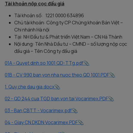
Tài khoản nộp cọc đấu giá
Tài khoản số: 1221 0000 634896
Chủ tài khoản: Công ty CP Chứng khoán Bản Việt –
Chi nhánh Hà nội
Tại: NH Đầu tư & Phát triển Việt Nam – CN Hà Thành
Nội dung: Tên Nhà Đầu tư – CMND – số lượng nộp cọc
đấu giá – Tên Công ty đấu giá
01A - Quyet dinh so 1001 QD-TTg.pdf
01B - CV 990 ban von nha nuoc theo QD 1001.PDF
1. Quy che dau gia.docx
02 - QD 244 cua TGD ban von tai Vocarimex.PDF
03 - Ban CBTT - Vocarimex.pdf
04 - Giay CN DKDN Vocarimex.PDF