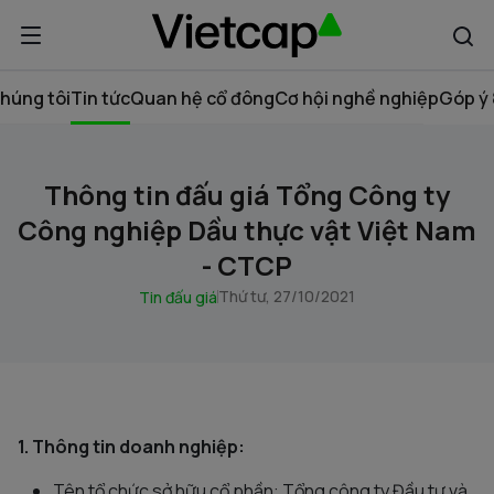
húng tôi
Tin tức
Quan hệ cổ đông
Cơ hội nghề nghiệp
Góp ý 
Thông tin đấu giá Tổng Công ty
Công nghiệp Dầu thực vật Việt Nam
- CTCP
Thứ tư, 27/10/2021
Tin đấu giá
1. Thông tin doanh nghiệp:
Tên tổ chức sở hữu cổ phần: Tổng công ty Đầu tư và