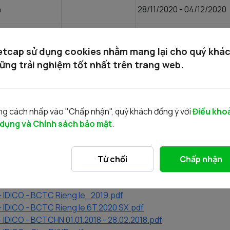
n
28/11/2020 - 04/12/2020
30/11/2019 - 04/12/2020
etcap sử dụng cookies nhằm mang lại cho quý khá
ững trải nghiệm tốt nhất trên trang web.
ấu giá
91 0000 107260
 Chứng khoán Bản Việt
g cách nhấp vào "Chấp nhận", quý khách đồng ý với
Điều kho
Phát triển Việt Nam – CN Nam Kỳ Khởi Nghĩa
 dụng và Chính sách bảo mật
.
ọc đấu giá IDICO <Tên Nhà Đầu tư> <CMND/GPDKKD> <Số lượn
 IDICO - BCTC Hop nhat_2019.pdf
Từ chối
Chấp nhận
IDICO - BCTC Rieng le 01.01.2018 - 28.02.2018.pdf
DICO - BCTC Rieng le 01.03.2018 - 31.12.2018.pdf
 IDICO - BCTC Rieng le_2019.pdf
IDICO - BCTC Rieng le 6T.2020 SX.pdf
IDICO - BCTCHN 01.01.2018 - 28.02.2018.pdf