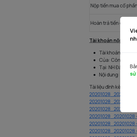
Nộp tiền mua cổ phầ
Hoàn trả tiền cọc
Vi
nh
Tài khoản nộp cọc đ
Tài khoản số: 11
Của: Công ty CP
Bằn
Tại: NH Đầu tư & 
sử
Nội dung: Nộp c
Tài liệu đính kèm:
20201028_20201028 -
20201028_20201028 - 
20201028_20201028 - I
20201028_20201028 -
20201028_20201028 - 
20201028_20201028 - 