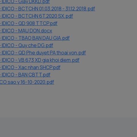
IDICO - Giay DKKD.pdf
IDICO - BCTCHN 01.03.2018 - 31.12.2018.pdf
 IDICO - BCTCHN 6T.2020 SX.pdf
 IDICO - QD 908 TTCP.pdf
 IDICO - MAU DON.docx
 IDICO - TBAO BAN DAU GIA.pdf
 IDICO - Quy che DG.pdf
IDICO - QD Phe duyet PA thoai von.pdf
IDICO - VB 673 XD gia khoi diem.pdf
 IDICO - Xac nhan SHCP.pdf
 IDICO - BAN CBTT.pdf
CO sao y 16-10-2020.pdf