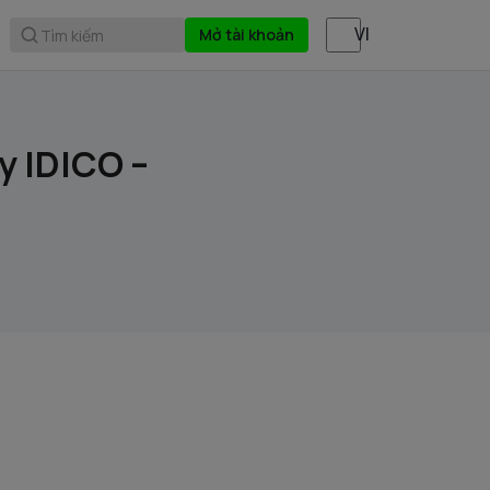
Mở tài khoản
Tìm kiếm
y IDICO –