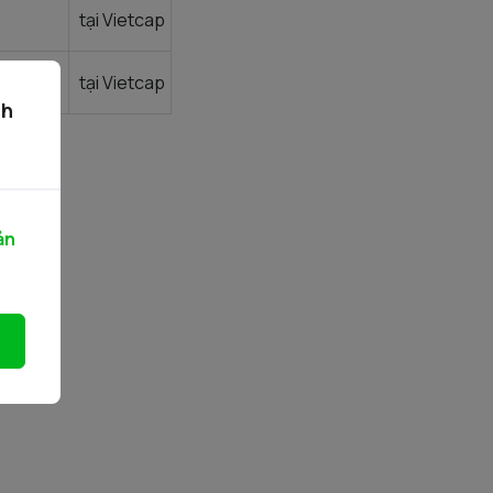
tại Vietcap
tại Vietcap
ch
ản
g>