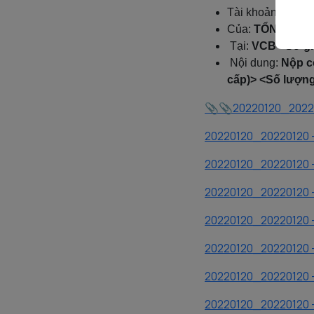
Tài khoản số
: 0
Của:
TỔNG CÔN
Tại:
VCB - Sở gi
Nội dung:
Nộp c
cấp)> <Số lượn
20220120_20220
20220120_20220120 -
20220120_20220120 -
20220120_20220120 - 
20220120_20220120 - 
20220120_20220120 - 
20220120_20220120 - 
20220120_20220120 -