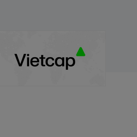
hông báo đấu giá bán cổ phần của Công
y Cổ phần Đầu tư Thương mại và Dịch vụ
/03/2026
uốc tế do Ủy ban Nhân dân thành phố
 Nội sở hữu