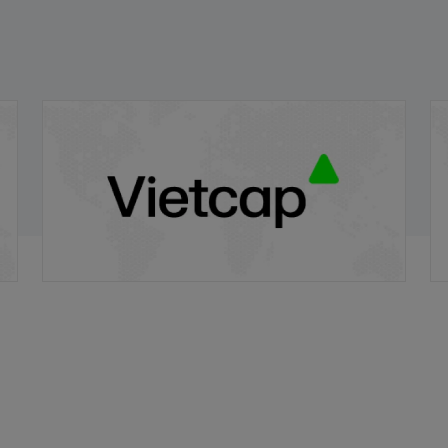
ng
Thông báo đấu giá bán cổ phần của Công
T
ty Cổ phần Kinh doanh và Đầu tư Việt Hà
t
17/04/2026
02
do Ủy ban Nhân dân thành phố Hà Nội sở
Q
hữu
Hà