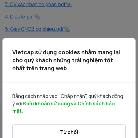
3. CV xac nhan co phan.pdf
4. Dieu le.pdf
5. Giay CNCB co phieu.pdf
6. GPKD.pdf
Vietcap sử dụng cookies nhằm mang lại
7. BCTC nam 2021.1.pdf
cho quý khách những trải nghiệm tốt
8. BCTC nam 2022.1.pdf
nhất trên trang web.
9. BCTC quy 3 nam 2023.1.pdf
Bằng cách nhấp vào "Chấp nhận", quý khách đồng
ý với
Điều khoản sử dụng và Chính sách bảo
mật
.
Tin liên quan
Từ chối