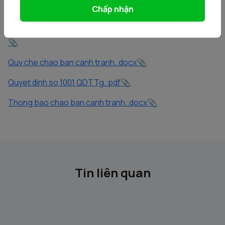
Chấp nhận
Phu luc 1 Danh sach dai ly chao ban canh tranh..docx
QD chao ban canh tranh co phan cua SCIC tai HTTN..pdf
Quy che chao ban canh tranh..docx
Quyet dinh so 1001 QDTTg..pdf
Thong bao chao ban canh tranh..docx
Tin liên quan