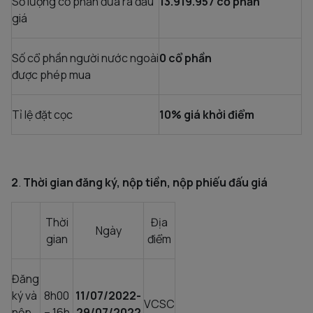
Số lượng cổ phần đưa ra đấu
13.919.957 cổ phần
giá
Số cổ phần người nước ngoài
0 cổ phần
được phép mua
Tỉ lệ đặt cọc
10% giá khởi điểm
2
.
Thời gian đăng ký, nộp tiền, nộp phiếu đấu giá
Thời
Địa
Ngày
gian
điểm
Đăng
ký và
8h00
11/07/2022-
VCSC
nộp
– 16h
29/07/2022