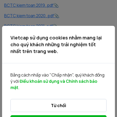
BCTC kiem toan 2019..pdf
BCTC kiem toan 2020..pdf
BCTC kiem toan 2021..pdf
CBTT chao ban canh tranh.PDF
Vietcap sử dụng cookies nhằm mang lại
cho quý khách những trải nghiệm tốt
CV 990 UBQLV ban von nha nuoc theo QD 1001..PDF
nhất trên trang web.
CV3807.VPCP.DMDN gia han quyet dinh 1001..pdf
Dieu le HTTN..pdf
Bằng cách nhấp vào "Chấp nhận", quý khách đồng
DKKD HTTN..pdf
ý với
Điều khoản sử dụng và Chính sách bảo
mật
.
Giay chung nhan so huu co phan cua SCIC tai HTTN..PDF
Từ chối
NQ HDTV phe duyet phuong an chuyen nhuong cua SCIC
tai HTTN..PDF