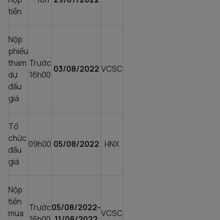
tiền
Nộp
phiếu
tham
Trước
03/08/2022
VCSC
dự
16h00
đấu
giá
Tổ
chức
09h00
05/08/2022
HNX
đấu
giá
Nộp
tiền
Trước
05/08/2022-
mua
VCSC
16h00
11/08/2022