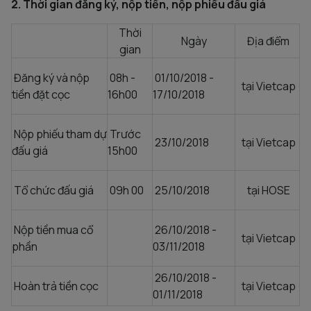
2. Thời gian đăng ký, nộp tiền, nộp phiếu đấu giá
Thời
Ngày
Địa điểm
gian
Đăng ký và nộp
08h -
01/10/2018 -
tại Vietcap
tiền đặt cọc
16h00
17/10/2018
Nộp phiếu tham dự
Trước
23/10/2018
tại Vietcap
đấu giá
15h00
Tổ chức đấu giá
09h 00
25/10/2018
tại HOSE
Nộp tiền mua cổ
26/10/2018 -
tại Vietcap
phần
03/11/2018
26/10/2018 -
Hoàn trả tiền cọc
tại Vietcap
01/11/2018