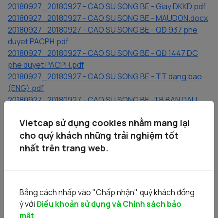
20180927_20180927 - CAO SU SONG BE - Giay DKKD.pdf
20180927_20180927 - CAO SU SONG BE - MAUDON.docx
20180927_20180927 - CAO SU SONG BE - QĐ 937 phe
duyet PACPH.pdf
20180927_20180927 - CAO SU SONG BE - QĐ 1447 DC
phe duyet PACPH.pdf
20180927_20180927 - CAO SU SONG BE - TT dang bao
(ENG).pdf
20180927_20180927 - CAO SU SONG BE -TB BAN DAU
GIA.pdf
Vietcap sử dụng cookies nhằm mang lại
20180927_20180927- CAO SU SONG BE - QUYCHE
DG.pdf
cho quý khách những trải nghiệm tốt
20180928_20180927 - CAO SU SONG BE - Bản CBTT.pdf
nhất trên trang web.
20180928_20180927 - CAO SU SONG BE - BCTC
3T2018.pdf
20180928_20180927 - CAO SU SONG BE - Du thao dieu
Bằng cách nhấp vào "Chấp nhận", quý khách đồng
le.pdf
ý với
Điều khoản sử dụng và Chính sách bảo
mật
.