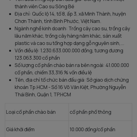
thành viên Cao su Sông Bé
Địa chỉ: Quốc lộ 14, tổ 8, ấp 3, xã Minh Thành, huyện
Chơn Thành, tỉnh Bình Phước, Việt Nam.
Ngành nghề kinh doanh: Trồng cây cao su, trồng cây
lâu năm khác, trồng cây hàng năm khác, sản xuất
plastic và cao su tổng hợp dạng gỗ nguyên sinh,...
Vốn điều lệ: 1.230.633.000.000 đồng, tương đương
123.063.300 cổ phần
Số lượng cổ phần chào bán ra bên ngoài: 41.000.000
cổ phần, chiếm 33,316 % vốn điều lệ
Tên, địa chỉ tổ chức bán đấu giá: Sở giao dịch chứng
khoán Tp.HCM - Số 16 Võ Văn Kiệt, Phường Nguyễn
Thái Bình, Quận 1, TP.HCM
Loại cổ phần chào bán
cổ phần phổ thông
Giá khởi điểm
10.000 đồng/cổ phần