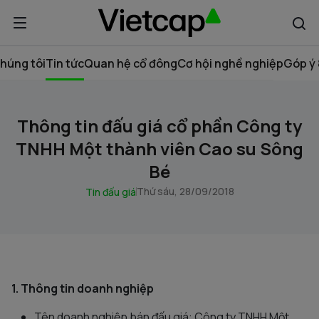
húng tôi
Tin tức
Quan hệ cổ đông
Cơ hội nghề nghiệp
Góp ý 
Thông tin đấu giá cổ phần Công ty
TNHH Một thành viên Cao su Sông
Bé
Thứ sáu, 28/09/2018
Tin đấu giá
1. Thông tin doanh nghiệp
Tên doanh nghiệp bán đấu giá: Công ty TNHH Một