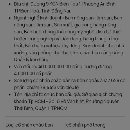
Địa chỉ: Đường 9 KCN Biên Hòa 1, Phường An Bình,
TP.Biên Hoà, Tỉnh Đồng Nai.
Ngành nghề kinh doanh: Bán nông sản, lâm sản; Bán
nông sản, lâm sản; Sản xuất, gia công hàng nông
sản; Bán buôn hàng thủ công mỹ nghệ, điện tử, thiết
bị điện công nghiệp và dân dụng, hàng trang trí nội
thất; Bán buôn vật liệu xây dựng; Kinh doanh chợ, nhà
xưởng, văn phòng cho thuê, kho, bãi, bến cảng sông.
Quản lý kho hàng…
Vốn điều lệ: 40.000.000.000 đồng, tương đương
4.000.000 cổ phần
Số lượng cổ phần chào bán ra bên ngoài: 3.137.628 cổ
phần, chiếm 78,44% vốn điều lệ
Tên, địa chỉ tổ chức bán đấu giá: Sở giao dịch chứng
khoán Tp.HCM - Số 16 Võ Văn Kiệt, Phường Nguyễn
Thái Bình, Quận 1, TP.HCM
Loại cổ phần chào bán
cổ phần phổ thông