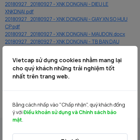
20180927_20180927 - XNK DONGNAI - DIEU LE
XNKDNAI.pdf
20180927_20180927 - XNK DONGNAI - GIAY XN SO HUU
CP.pdf
20180927_20180927 - XNK DONGNAI - MAUDON.docx
20180927_20180927 - XNK DONGNAI - TB BAN DAU
GIA.pdf
20180927_20180927 - XNK DONGNAI - Quy che DG.pdf
Vietcap sử dụng cookies nhằm mang lại
20180927_20180927 - XNK DONGNAI - BAN CBTT.pdf
cho quý khách những trải nghiệm tốt
20180927_20180927 - XNK DONGNAI - Dieu le Dofico.pdf
nhất trên trang web.
20180927_20180927 - XNK DONGNAI - BC BAN NIEN
2018.pdf
Bằng cách nhấp vào "Chấp nhận", quý khách đồng
ý với
Điều khoản sử dụng và Chính sách bảo
mật
.
Tin liên quan