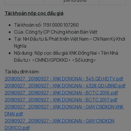
24/10/2018
Tài khoản nộp cọc đấu giá
Tài khoản số: 1191 0000 107260
Của: Công ty CP Chứng khoán Bản Việt
Tại: NH Đầu tư & Phát triển Việt Nam – CN Nam Kỳ Khởi
Nghĩa
Nội dung: Nộp cọc đấu giá XNK Đồng Nai <Tên Nhà
Đầu tư> <CMND/GPDKKD> <Số lượng>
Tài liệu đính kèm:
20180927_20180927 - XNK DONGNAI - 345.QD.HDTV.pdf
20180927_20180927 - XNK DONGNAI - 4328.QD.UBND.pdf
20180927_20180927 - XNK DONGNAI - BCTC 2016.pdf
20180927_20180927 - XNK DONGNAI - BCTC 2017.pdf
20180927_20180927 - XNK DONGNAI - GIAY CNDKDN XNK
DNAI.pdf
20180927_20180927 - XNK DONGNAI - GIAY CNDKDN
DOFICO.pdf