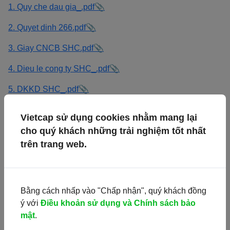
1. Quy che dau gia_.pdf
2. Quyet dinh 266.pdf
3. Giay CNCB SHC.pdf
4. Dieu le cong ty SHC_.pdf
5. DKKD SHC_.pdf
6. Cong van xac nhan.pdf
Vietcap sử dụng cookies nhằm mang lại
cho quý khách những trải nghiệm tốt nhất
7. BCTC_SHC_2023_truoc kiem toan.pdf
trên trang web.
8. BCTC 2022 SHC kiem toan.pdf
9. BCTC 2021 SHC kiem toan.pdf
Bằng cách nhấp vào "Chấp nhận", quý khách đồng
10. Ban cao bach.pdf
ý với
Điều khoản sử dụng và Chính sách bảo
mật
.