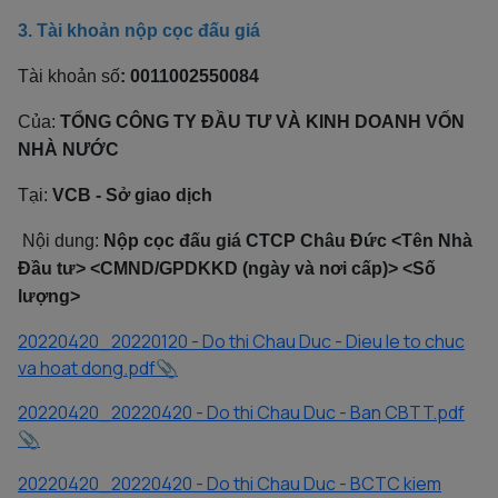
3. Tài khoản nộp cọc đấu giá
Tài khoản số
: 0011002550084
Của:
TỔNG CÔNG TY ĐẦU TƯ VÀ KINH DOANH VỐN
NHÀ NƯỚC
Tại:
VCB - Sở giao dịch
Nội dung:
Nộp cọc đấu giá CTCP Châu Đức <Tên Nhà
Đầu tư> <CMND/GPDKKD (ngày và nơi cấp)> <Số
lượng>
20220420_20220120 - Do thi Chau Duc - Dieu le to chuc
va hoat dong.pdf
20220420_20220420 - Do thi Chau Duc - Ban CBTT.pdf
20220420_20220420 - Do thi Chau Duc - BCTC kiem