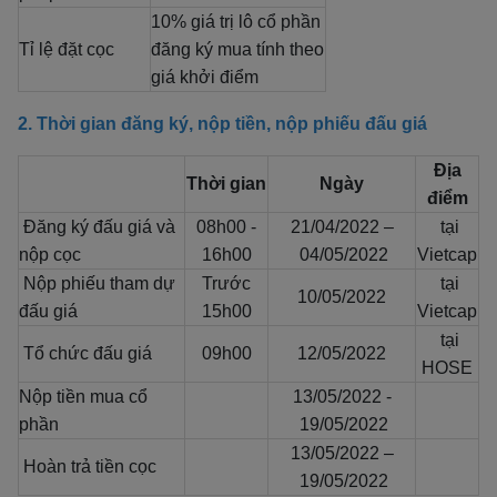
10% giá trị lô cổ phần
Tỉ lệ đặt cọc
đăng ký mua tính theo
giá khởi điểm
2. Thời gian đăng ký, nộp tiền, nộp phiếu đấu giá
Địa
Thời gian
Ngày
điểm
Đăng ký đấu giá và
08h00 -
21/04/2022 –
tại
nộp cọc
16h00
04/05/2022
Vietcap
Nộp phiếu tham dự
Trước
tại
10/05/2022
đấu giá
15h00
Vietcap
tại
Tổ chức đấu giá
09h00
12/05/2022
HOSE
Nộp tiền mua cổ
13/05/2022 -
phần
19/05/2022
13/05/2022 –
Hoàn trả tiền cọc
19/05/2022