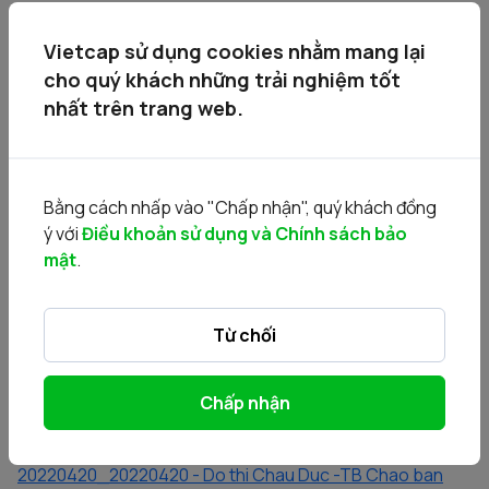
toan 2020.pdf
Vietcap sử dụng cookies nhằm mang lại
20220420_20220420 - Do thi Chau Duc - BCTC KT
cho quý khách những trải nghiệm tốt
2021.pdf
nhất trên trang web.
20220420_20220420 - Do thi Chau Duc - GCN SHCP.pdf
20220420_20220420 - Do thi Chau Duc - Giay CNDK
Bằng cách nhấp vào "Chấp nhận", quý khách đồng
KD.pdf
ý với
Điều khoản sử dụng và Chính sách bảo
mật
.
20220420_20220420 - Do thi Chau Duc - Mau don.docx
20220420_20220420 - Do thi Chau Duc - QC chao ban
Từ chối
canh tranh.pdf
Chấp nhận
20220420_20220420 - Do thi Chau Duc - QD 78 ve PA
chuyen nhuong.pdf
20220420_20220420 - Do thi Chau Duc -TB Chao ban