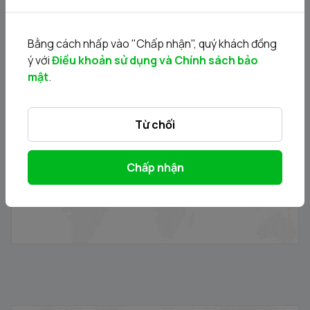
Bằng cách nhấp vào "Chấp nhận", quý khách đồng
ý với
Điều khoản sử dụng và Chính sách bảo
mật
.
Thông báo đấu giá bán cổ phần của Công ty Cổ phần
Dịch vụ Truyền hình - Viễn thông Việt Nam do Đài truyền
Từ chối
hình Việt Nam sở hữu
19/05/2026
Chấp nhận