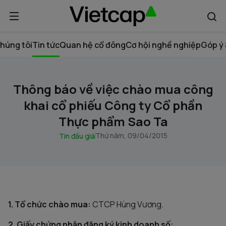
húng tôi
Tin tức
Quan hệ cổ đông
Cơ hội nghề nghiệp
Góp ý 
Thông báo về việc chào mua công
khai cổ phiếu Công ty Cổ phần
Thực phẩm Sao Ta
Thứ năm, 09/04/2015
Tin đấu giá
1. Tổ chức chào mua:
CTCP Hùng Vương.
2. Giấy chứng nhận đăng ký kinh doanh số: