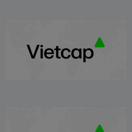
ENF: Giá trị tài sản ròng của Quỹ ENF cập nhật
14/11/2024
18/11/2024
ENF: Giá trị tài sản ròng của Quỹ ENF cập nhật
02/07/2024 - 26/09/2024
30/09/2024