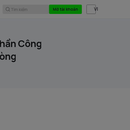
Mở tài khoản
Tìm kiếm
phần Công
hòng