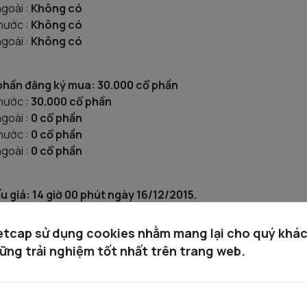
goài :
Không có
nước :
Không có
goài :
Không có
phần đăng ký mua: 30.000 cổ phần
nước :
30.000 cổ phần
goài :
0 cổ phần
nước :
0 cổ phần
goài :
0 cổ phần
u giá: 14 giờ 00 phút ngày 16/12/2015.
etcap sử dụng cookies nhằm mang lại cho quý khá
ững trải nghiệm tốt nhất trên trang web.