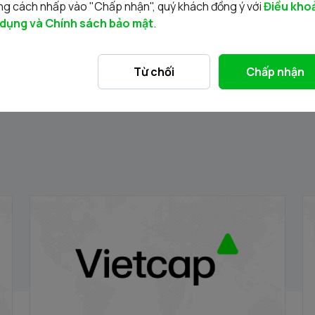
g cách nhấp vào "Chấp nhận", quý khách đồng ý với
Điều kho
 dụng và Chính sách bảo mật
.
Tin liên quan
Từ chối
Chấp nhận
ng
Thông báo đấu giá bán cổ phần của Công
T
ty Cổ phần Kinh doanh và Đầu tư Việt Hà
t
17/04/2026
02
do Ủy ban Nhân dân thành phố Hà Nội sở
Q
hữu
Hà