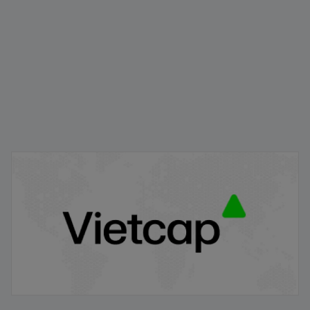
Thông báo lãi suất áp dụng cho Kỳ tính lãi thứ 05 Trái
phiếu BCMH2427003 (Mã chứng khoán: BCM12406)
07/08/2026