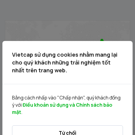
THÔNG BÁO ĐẾN NGƯỜI SỞ HỮU TRÁI PHIẾU MÃ
SBT12401
03/08/2026
Vietcap sử dụng cookies nhằm mang lại
cho quý khách những trải nghiệm tốt
nhất trên trang web.
Bằng cách nhấp vào "Chấp nhận", quý khách đồng
ý với
Điều khoản sử dụng và Chính sách bảo
mật
.
THÔNG BÁO VỀ VIỆC THỰC HIỆN QUYỀN YÊU CẦU TỔ
CHỨC PHÁT HÀNH THU HỒI TRÁI PHIẾU ĐỐI VỚI TRÁI
PHIẾU MÃ SBT12401
17/07/2026
Từ chối