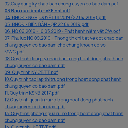
02.Giay dang ky chao ban chung quyen co bao dam.pdf
03.Ban cao bach - vFFinal.pdf
04. ĐHCĐ - NGHỊ QUYẾT 01.2019 (22.04.2019).pdf
05. ĐHCĐ - BIÊN BẢN HỌP 22.04.2019.pdf
06. NQ 09.2019 - 10.05.2019 - Phát hành niêm yết CW.pdf
07. Phu luc NQ 09.2019 - Thong tin chi tiet ve dot chao ban
chung quyen co bao dam cho chung khoan co so
MWG.pdf
08.Quy trinh dang ky chao ban trong hoat dong phat hanh
chung quyen co bao dam.pdf
09. Quy trinh NY CBTT.pdf
10.Quy trinh tao lap thi truong trong hoat dong phat hanh
chung quyen co bao dam.pdf
11. Quy trinh KSNB.2017.pdf
12.Quy trinh quan tri rui ro trong hoat dong phat hanh
chung quyen co bao dam.pdf
13. Quy trinh phong ngua rui ro trong hoat dong phat hanh
chung quyen co bao dam.pdf
14. Quy trinh LKTTBT.pdf