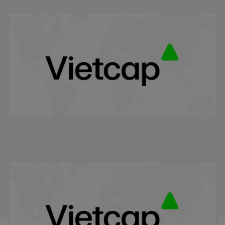
VRE/VIETCAP/M/Au/T/A5 - Thông báo phát hành
chứng quyền có bảo đảm
20/11/2025
VPB/VIETCAP/M/Au/T/A8 - Thông báo phát hành
chứng quyền có bảo đảm
20/11/2025