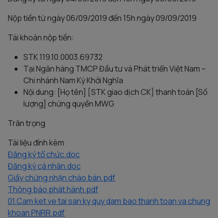
Nộp tiền từ ngày 06/09/2019 đến 15h ngày 09/09/2019
Tài khoản nộp tiền:
STK 119.10.0003.69732
Tại Ngân hàng TMCP Đầu tư và Phát triển Việt Nam –
Chi nhánh Nam Kỳ Khởi Nghĩa
Nội dung: [Họ tên] [STK giao dịch CK] thanh toán [Số
lượng] chứng quyền MWG
Trân trọng
Tài liệu đính kèm
Đăng ký tổ chức.doc
Đăng ký cá nhân.doc
Giấy chứng nhận chào bán.pdf
Thông báo phát hành.pdf
01.Cam ket ve tai san ky quy dam bao thanh toan va chung
khoan PNRR.pdf