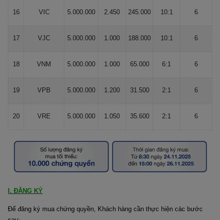
16
VIC
5.000.000
2.450
245.000
10:1
6
17
VJC
5.000.000
1.000
188.000
10:1
6
18
VNM
5.000.000
1.000
65.000
6:1
6
19
VPB
5.000.000
1.200
31.500
2:1
6
20
VRE
5.000.000
1.050
35.600
2:1
6
I. ĐĂNG KÝ
Ðể đăng ký mua chứng quyền, Khách hàng cần thực hiện các bước
sau: