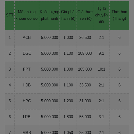
Tỷ lệ
Mã chứng
Khối lượng
Giá phát
Giá thực
Thời hạn
STT
chuyển
khoán cơ sở
phát hành
hành (đ)
hiện (đ)
(Tháng)
đổi
1
ACB
5.000.000
1.000
26.500
2:1
6
2
DGC
5.000.000
1.100
109.000
9:1
6
3
FPT
5.000.000
1.000
105.000
10:1
6
4
HDB
5.000.000
1.100
33.500
2:1
6
5
HPG
5.000.000
1.200
31.000
2:1
6
6
LPB
5.000.000
1.800
55.000
3:1
6
7
MBB
5.000.000
1.050
25.000
2:1
6