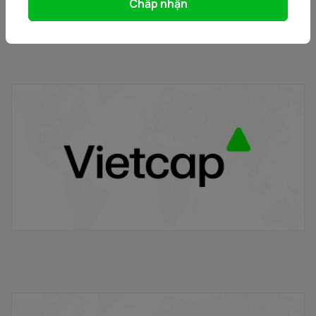
Chấp nhận
VRE/VIETCAP/M/Au/T/A5 - Thông báo phát hành
chứng quyền có bảo đảm
20/11/2025
VPB/VIETCAP/M/Au/T/A8 - Thông báo phát hành
chứng quyền có bảo đảm