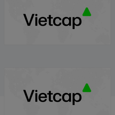
20/11/2025
VNM/VIETCAP/M/Au/T/A6 - Thông báo phát hành
chứng quyền có bảo đảm
20/11/2025