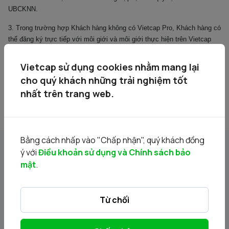
UBCKNN.
3. Trong trường hợp Khách hàng không có Vietcap Pro, Khách hàng có
thể đăng ký trực tiếp với môi giới và môi giới thực hiện trên Vietcap
Pro thay cho Khách hàng.
Vietcap sử dụng cookies nhằm mang lại
Mọi thắc mắc liên quan đến việc đăng ký mua chứng quyền, Khách
cho quý khách những trải nghiệm tốt
hàng có thể liên hệ theo số điện thoại 028-39143588 ext 205 (Ms.
nhất trên trang web.
Ngân) - 408 (Ms. Vy).
Bằng cách nhấp vào "Chấp nhận", quý khách đồng
ý với
Điều khoản sử dụng và Chính sách bảo
Tin liên quan
mật
.
Từ chối