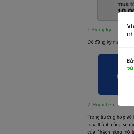
Vi
1.
Đăng ký
:
nh
Ðể đăng ký mua chứn
Bằn
sử
2.
Hoàn tiền
:
Trong trường hợp số 
mua thành công sẽ đượ
của Khách hàng mở tại