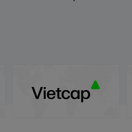
VRE/VIETCAP/M/Au/T/A5 - Thông báo
V
phát hành chứng quyền có bảo đảm
p
20/11/2025
20