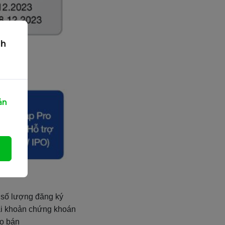
ch
ản
 số lượng đăng ký
tài khoản chứng khoán
ào bán