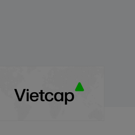
PB/VIETCAP/M/Au/T/A8 - Thông báo
hát hành chứng quyền có bảo đảm
/11/2025