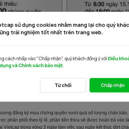
etcap sử dụng cookies nhằm mang lại cho quý khá
ững trải nghiệm tốt nhất trên trang web.
g quyền, Khách hàng cần thực hiện các bước sau:
g cách nhấp vào "Chấp nhận", quý khách đồng ý với
Điều kho
 dụng và Chính sách bảo mật
.
Từ chối
Chấp nhận
lượng đăng ký mua chứng quyền vượt quá số lượng chào bán,
c phân phối theo tỷ lệ, phần tiền thừa sẽ được hoàn trả vào 
 Vietcap trong vòng 3 ngày làm việc sau ngày kết thúc đợt ch