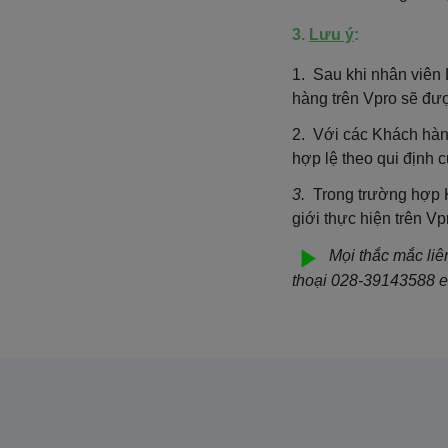
3.
Lưu ý
:
1. Sau khi nhân viên
hàng trên Vpro sẽ đư
2. Với các Khách hà
hợp lệ theo qui địn
3.
Trong trường hợp K
giới thực hiện trên V
Mọi thắc mắc liê
thoại 028-39143588 ex