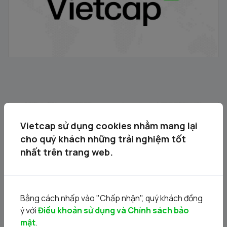
Thông báo đấu giá bán cổ phần của Công ty Cổ phần
Kinh doanh và Đầu tư Việt Hà do Ủy ban Nhân dân thành
Vietcap sử dụng cookies nhằm mang lại
phố Hà Nội sở hữu
17/04/2026
cho quý khách những trải nghiệm tốt
nhất trên trang web.
Bằng cách nhấp vào "Chấp nhận", quý khách đồng
ý với
Điều khoản sử dụng và Chính sách bảo
mật
.