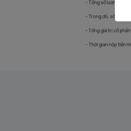
- Tổng số lượng cổ p
- Trong đó, số lượng 
- Tổng giá trị cổ phầ
- Thời gian nộp tiền 