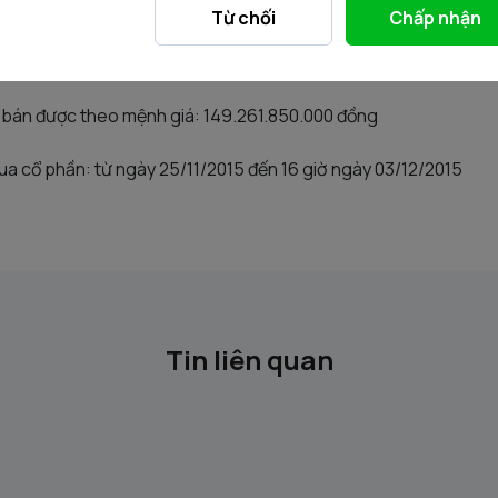
hần bán được: 14.926.185 cổ phần
Từ chối
Chấp nhận
cổ phần trúng giá của NĐT nước ngoài: 0 cổ phần
n bán được theo mệnh giá: 149.261.850.000 đồng
mua cổ phần: từ ngày 25/11/2015 đến 16 giờ ngày 03/12/2015
Tin liên quan