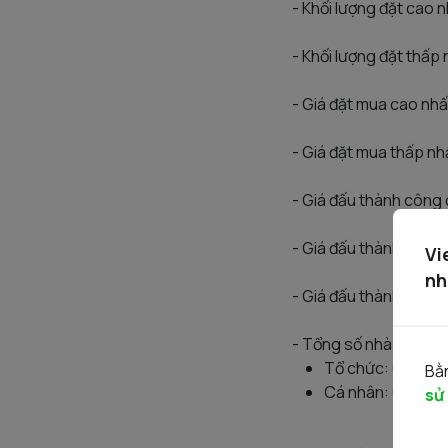
- Khối lượng đặt cao 
- Khối lượng đặt thấp
- Giá đặt mua cao nhấ
- Giá đặt mua thấp nh
- Giá đấu thành công 
- Giá đấu thành công 
Vi
nh
- Giá đấu thành công 
- Tổng số nhà đầu tư 
Tổ chức: 0 NĐT
Bằn
Cá nhân: 07 NĐT
sử